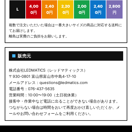
4,00
2,40
2,20
2,00
2,40
2,800
L
0円
0円
0円
0円
0円
円
複数で注文いただいた場合は一番大きいサイズの商品に対応する送料に
てお届けします。
離島は実費のご負担をお願いします。
■
販売元
株式会社LEDMATICS（レッドマティックス）
〒930-0801 富山県富山市中島4-17-10
メールアドレス：questions@ledmatics.com
電話番号：076-437-5635
営業時間：10:00〜19:00（土日祝休業）
接客中・作業中など電話に出ることができない場合があります。
つながらない場合は時間をおいて再度おかけ直しいただくか、メ
ールやお問い合わせフォームをご利用ください。