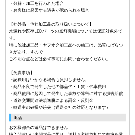
・分解・加工を行われた場合
・お客様に起因する過失が認められる場合
【社外品・他社加工品の取り扱いについて】
水漏れや既存LEDパーツの点灯機能については保証対象外で
す。
特に他社加工品・ヤフオク加工品への施工は、品質にばらつ
きがありますので
ご不明な点などは必ず事前にお問い合わせください。
【免責事項】
下記費用はいかなる場合も負担しません。
・商品不良で発生した他の部品代・工賃・代車費用
・商品使用に起因して発生した事故や障害に対する損害賠償
・道路交通関連法規逸脱による罰金・反則金
・輸送中の破損や紛失（運送会社の対応となります）
返品
お客様都合の返品はできません。
購入間違いは未開封品に限り、送料お客様負担にて交換を承