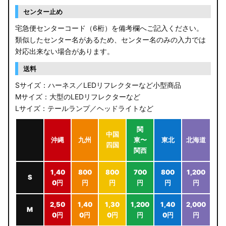
センター止め
宅急便センターコード（6桁）を備考欄へご記入ください。
類似したセンター名があるため、センター名のみの入力では
対応出来ない場合があります。
送料
Sサイズ：ハーネス／LEDリフレクターなど小型商品
Mサイズ：大型のLEDリフレクターなど
Lサイズ：テールランプ／ヘッドライトなど
関
中国
沖縄
九州
東〜
東北
北海道
四国
関西
1,40
800
800
700
800
1,200
S
0円
円
円
円
円
円
2,50
1,40
1,30
1,200
1,40
2,000
M
0円
0円
0円
円
0円
円