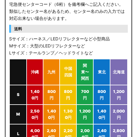
宅急便センターコード（6桁）を備考欄へご記入ください。
類似したセンター名があるため、センター名のみの入力では
対応出来ない場合があります。
送料
Sサイズ：ハーネス／LEDリフレクターなど小型商品
Mサイズ：大型のLEDリフレクターなど
Lサイズ：テールランプ／ヘッドライトなど
関
中国
沖縄
九州
東〜
東北
北海道
四国
関西
1,40
800
800
700
800
1,200
S
0円
円
円
円
円
円
2,50
1,40
1,30
1,200
1,40
2,000
M
0円
0円
0円
円
0円
円
4,00
2,40
2,20
2,00
2,40
2,800
L