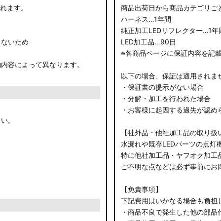
されます。
商品出荷日から商品カテゴリご
ハーネス…1年間
純正加工LEDリフレクター…1年
きないため
LED加工品…90日
※各商品ページに保証内容を記
約内容によって異なります。
以下の場合、保証は適用されま
・保証書の提示がない場合
・分解・加工を行われた場合
・お客様に起因する過失が認め
さい。
【社外品・他社加工品の取り扱
水漏れや既存LEDパーツの点灯
特に他社加工品・ヤフオク加工
ご不明な点などは必ず事前にお
【免責事項】
下記費用はいかなる場合も負担
・商品不良で発生した他の部品