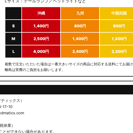
Lサイズ：テールランプ／ヘッドライトなど
沖縄
九州
中国四国
S
1,400円
800円
800円
M
2,500円
1,400円
1,300円
L
4,000円
2,400円
2,200円
複数で注文いただいた場合は一番大きいサイズの商品に対応する送料にてお届け
離島は実費のご負担をお願いします。
ドマティックス）
17-10
matics.com
日祝休業）
ことができない場合があります。