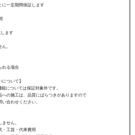
とに一定期間保証します
間
載します
せん。
られる場合
いについて】
機能については保証対象外です。
品への施工は、品質にばらつきがありますので
問い合わせください。
しません。
代・工賃・代車費用