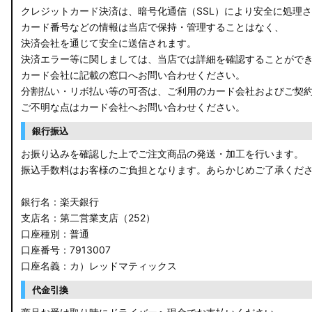
クレジットカード決済は、暗号化通信（SSL）により安全に処理
カード番号などの情報は当店で保持・管理することはなく、
決済会社を通じて安全に送信されます。
決済エラー等に関しましては、当店では詳細を確認することがで
カード会社に記載の窓口へお問い合わせください。
分割払い・リボ払い等の可否は、ご利用のカード会社およびご契
ご不明な点はカード会社へお問い合わせください。
銀行振込
お振り込みを確認した上でご注文商品の発送・加工を行います。
振込手数料はお客様のご負担となります。あらかじめご了承くだ
銀行名：楽天銀行
支店名：第二営業支店（252）
口座種別：普通
口座番号：7913007
口座名義：カ）レッドマティックス
代金引換