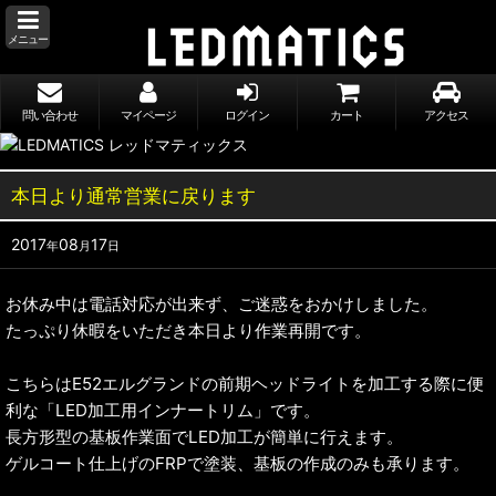
メニュー
問い合わせ
マイページ
ログイン
カート
アクセス
本日より通常営業に戻ります
2017
08
17
年
月
日
お休み中は電話対応が出来ず、ご迷惑をおかけしました。
たっぷり休暇をいただき本日より作業再開です。
こちらはE52エルグランドの前期ヘッドライトを加工する際に便
利な「LED加工用インナートリム」です。
長方形型の基板作業面でLED加工が簡単に行えます。
ゲルコート仕上げのFRPで塗装、基板の作成のみも承ります。