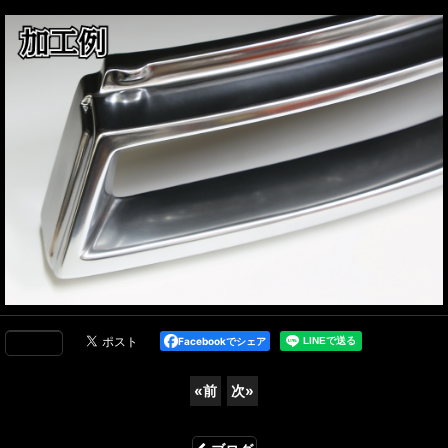
Facebookでシェア
«
前
次
»