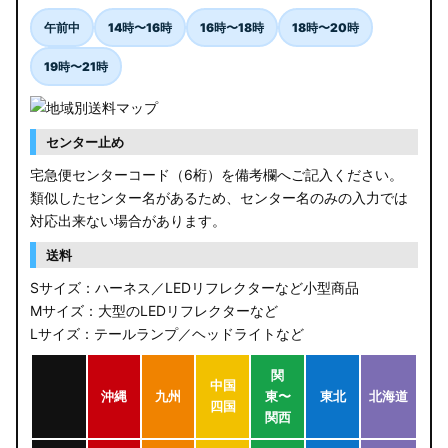
午前中
14時〜16時
16時〜18時
18時〜20時
19時〜21時
センター止め
宅急便センターコード（6桁）を備考欄へご記入ください。
類似したセンター名があるため、センター名のみの入力では
対応出来ない場合があります。
送料
Sサイズ：ハーネス／LEDリフレクターなど小型商品
Mサイズ：大型のLEDリフレクターなど
Lサイズ：テールランプ／ヘッドライトなど
関
中国
沖縄
九州
東〜
東北
北海道
四国
関西