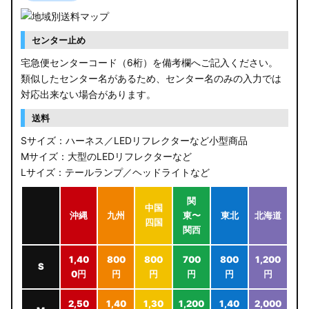
センター止め
宅急便センターコード（6桁）を備考欄へご記入ください。
類似したセンター名があるため、センター名のみの入力では
対応出来ない場合があります。
送料
Sサイズ：ハーネス／LEDリフレクターなど小型商品
Mサイズ：大型のLEDリフレクターなど
Lサイズ：テールランプ／ヘッドライトなど
関
中国
沖縄
九州
東〜
東北
北海道
四国
関西
1,40
800
800
700
800
1,200
S
0円
円
円
円
円
円
2,50
1,40
1,30
1,200
1,40
2,000