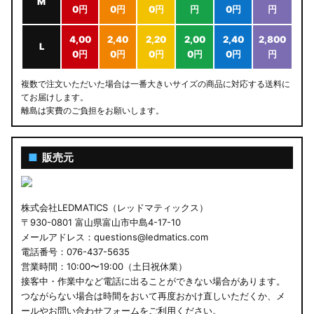
M
0円
0円
0円
円
0円
円
4,00
2,40
2,20
2,00
2,40
2,800
L
0円
0円
0円
0円
0円
円
複数で注文いただいた場合は一番大きいサイズの商品に対応する送料に
てお届けします。
離島は実費のご負担をお願いします。
■
販売元
株式会社LEDMATICS（レッドマティックス）
〒930-0801 富山県富山市中島4-17-10
メールアドレス：questions@ledmatics.com
電話番号：076-437-5635
営業時間：10:00〜19:00（土日祝休業）
接客中・作業中など電話に出ることができない場合があります。
つながらない場合は時間をおいて再度おかけ直しいただくか、メ
ールやお問い合わせフォームをご利用ください。