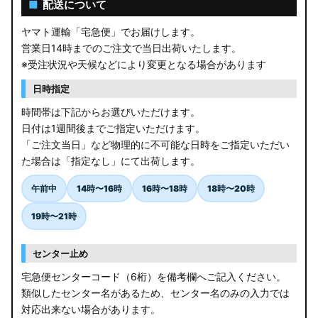
■
配送について
ヤマト運輸「宅急便」でお届けします。
営業日14時までのご注文で当日出荷いたします。
※受注状況や天候などにより変更となる場合があります
日時指定
時間帯は下記からお選びいただけます。
日付は1週間後までご指定いただけます。
「ご注文当日」など物理的に不可能な日時をご指定いただい
た場合は「指定なし」にて出荷します。
午前中
14時〜16時
16時〜18時
18時〜20時
19時〜21時
センター止め
宅急便センターコード（6桁）を備考欄へご記入ください。
類似したセンター名があるため、センター名のみの入力では
対応出来ない場合があります。