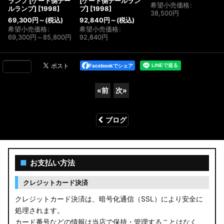
ランプ [ゲート側テー
[ゲート側テールラン
希望小売価格
:
ルランプ]
[
1998
]
プ]
[
1998
]
38,500
円
69,300
円
～
(税込)
92,840
円
～
(税込)
希望小売価格
:
希望小売価格
:
69,300
円
～85,800
円
92,840
円
Facebookでシェア
«
前
次
»
ブログ
■
お支払い方法
クレジットカード決済
クレジットカード決済は、暗号化通信（SSL）により安全に
処理されます。
カード番号などの情報は当店で保持・管理することはなく、