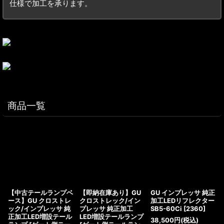
仕様で加工を承ります。
商品一覧
【中古テールランプベ
【即納在庫あり】GU
GU インプレッサ 純正
ース】GU クロストレ
クロストレック/イン
加工LEDリフレクター
ック/インプレッサ 純
プレッサ 純正加工
SB5-60Ci
[
2360
]
正加工LED増設テール
LED増設テールランプ
38,500
円
(税込)