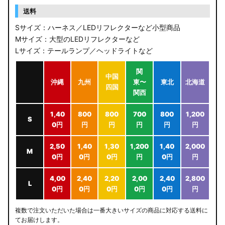
送料
Sサイズ：ハーネス／LEDリフレクターなど小型商品
Mサイズ：大型のLEDリフレクターなど
Lサイズ：テールランプ／ヘッドライトなど
関
中国
沖縄
九州
東〜
東北
北海道
四国
関西
1,40
800
800
700
800
1,200
S
0円
円
円
円
円
円
2,50
1,40
1,30
1,200
1,40
2,000
M
0円
0円
0円
円
0円
円
4,00
2,40
2,20
2,00
2,40
2,800
L
0円
0円
0円
0円
0円
円
複数で注文いただいた場合は一番大きいサイズの商品に対応する送料に
てお届けします。