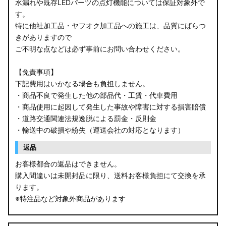
水漏れや既存LEDパーツの点灯機能については保証対象外で
す。
特に他社加工品・ヤフオク加工品への施工は、品質にばらつ
きがありますので
ご不明な点などは必ず事前にお問い合わせください。
【免責事項】
下記費用はいかなる場合も負担しません。
・商品不良で発生した他の部品代・工賃・代車費用
・商品使用に起因して発生した事故や障害に対する損害賠償
・道路交通関連法規逸脱による罰金・反則金
・輸送中の破損や紛失（運送会社の対応となります）
返品
お客様都合の返品はできません。
購入間違いは未開封品に限り、送料お客様負担にて交換を承
ります。
※特注品など対象外商品があります