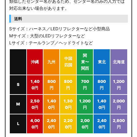
類似したセンター名があるため、センター名のみの入力では
対応出来ない場合があります。
送料
Sサイズ：ハーネス／LEDリフレクターなど小型商品
Mサイズ：大型のLEDリフレクターなど
Lサイズ：テールランプ／ヘッドライトなど
関
中国
沖縄
九州
東〜
東北
北海道
四国
関西
1,40
800
800
700
800
1,200
S
0円
円
円
円
円
円
2,50
1,40
1,30
1,200
1,40
2,000
M
0円
0円
0円
円
0円
円
4,00
2,40
2,20
2,00
2,40
2,800
L
0円
0円
0円
0円
0円
円