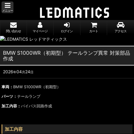
メニュー
問い合わせ
マイページ
ログイン
カート
アクセス
BMW S1000WR（初期型） テールランプ異常 対策部品
作成
2026
04
24
年
月
日
車両：
BMW S1000WR（初期型）
パーツ：
テールランプ
加工内容：
バイパス回路作成
加工内容