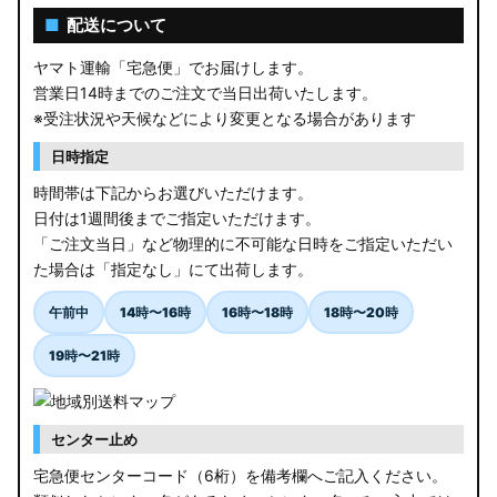
■
配送について
ヤマト運輸「宅急便」でお届けします。
営業日14時までのご注文で当日出荷いたします。
※受注状況や天候などにより変更となる場合があります
日時指定
時間帯は下記からお選びいただけます。
日付は1週間後までご指定いただけます。
「ご注文当日」など物理的に不可能な日時をご指定いただい
た場合は「指定なし」にて出荷します。
午前中
14時〜16時
16時〜18時
18時〜20時
19時〜21時
センター止め
宅急便センターコード（6桁）を備考欄へご記入ください。