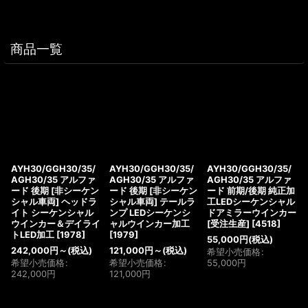
商品一覧
AYH30/GGH30/35/
AYH30/GGH30/35/
AYH30/GGH30/35/
AGH30/35 アルファ
AGH30/35 アルファ
AGH30/35 アルファ
ード 後期 [非シーケン
ード 後期 [非シーケン
ード 前期/後期 純正加
シャル車両] ヘッドラ
シャル車両] テールラ
工LEDシーケンシャル
イト シーケンシャル
ンプ LEDシーケンシ
ドアミラーウインカー
ウインカー＆デイライ
ャルウインカー加工
[受注生産]
[
4518
]
トLED加工
[
1978
]
[
1979
]
55,000
円
(税込)
242,000
円
～
(税込)
121,000
円
～
(税込)
希望小売価格
:
希望小売価格
:
希望小売価格
:
55,000
円
242,000
円
121,000
円