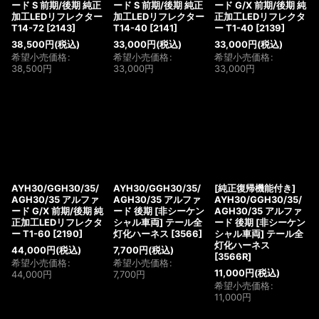
ード S 前期/後期 純正
ード S 前期/後期 純正
ード G/X 前期/後期 純
加工LEDリフレクター
加工LEDリフレクター
正加工LEDリフレクタ
T14-72
[
2143
]
T14-40
[
2141
]
ー T1-40
[
2139
]
38,500
円
(税込)
33,000
円
(税込)
33,000
円
(税込)
希望小売価格
:
希望小売価格
:
希望小売価格
:
38,500
円
33,000
円
33,000
円
AYH30/GGH30/35/
AYH30/GGH30/35/
[純正復帰機能付き]
AGH30/35 アルファ
AGH30/35 アルファ
AYH30/GGH30/35/
ード G/X 前期/後期 純
ード 後期 [非シーケン
AGH30/35 アルファ
正加工LEDリフレクタ
シャル車両] テール全
ード 後期 [非シーケン
ー T1-60
[
2190
]
灯化ハーネス
[
3566
]
シャル車両] テール全
灯化ハーネス
44,000
円
(税込)
7,700
円
(税込)
[
3566R
]
希望小売価格
:
希望小売価格
:
11,000
円
(税込)
44,000
円
7,700
円
希望小売価格
:
11,000
円