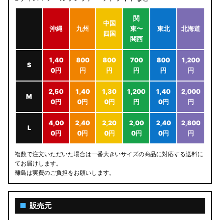
関
中国
沖縄
九州
東〜
東北
北海道
四国
関西
1,40
800
800
700
800
1,200
S
0円
円
円
円
円
円
2,50
1,40
1,30
1,200
1,40
2,000
M
0円
0円
0円
円
0円
円
4,00
2,40
2,20
2,00
2,40
2,800
L
0円
0円
0円
0円
0円
円
複数で注文いただいた場合は一番大きいサイズの商品に対応する送料に
てお届けします。
離島は実費のご負担をお願いします。
■
販売元