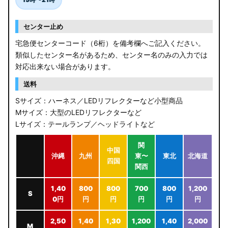
センター止め
宅急便センターコード（6桁）を備考欄へご記入ください。
類似したセンター名があるため、センター名のみの入力では
対応出来ない場合があります。
送料
Sサイズ：ハーネス／LEDリフレクターなど小型商品
Mサイズ：大型のLEDリフレクターなど
Lサイズ：テールランプ／ヘッドライトなど
関
中国
沖縄
九州
東〜
東北
北海道
四国
関西
1,40
800
800
700
800
1,200
S
0円
円
円
円
円
円
2,50
1,40
1,30
1,200
1,40
2,000
M