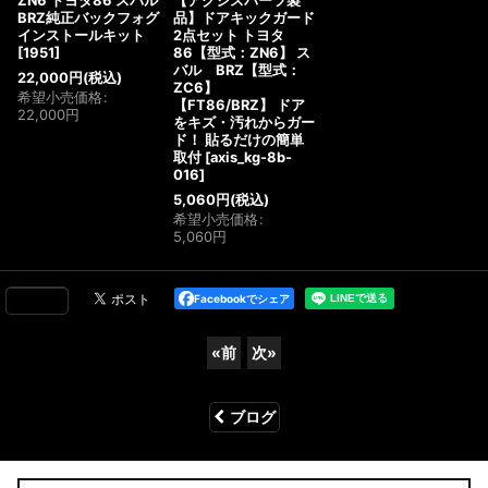
ZN6 トヨタ86 スバル
【アクシスパーツ製
BRZ純正バックフォグ
品】ドアキックガード
インストールキット
2点セット トヨタ
[
1951
]
86【型式：ZN6】 ス
バル BRZ【型式：
22,000
円
(税込)
ZC6】
希望小売価格
:
【FT86/BRZ】 ドア
22,000
円
をキズ・汚れからガー
ド！ 貼るだけの簡単
取付
[
axis_kg-8b-
016
]
5,060
円
(税込)
希望小売価格
:
5,060
円
Facebookでシェア
«
前
次
»
ブログ