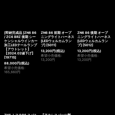
[即納完成品 ]ZN6 86
ZN6 86 前期 オープ
ZN6 86 後期 オープ
/ ZC6 BRZ 後期 シー
ニングライトハーネス
ニングライトハーネス
ケンシャルウインカー
[LEDウェルカムラン
[LEDウェルカムラン
加工LEDテールランプ
プ]
[
5011
]
プ]
[
5012
]
【アウトレット】
13,200
円
(税込)
13,200
円
(税込)
【2024.02値下げ】
希望小売価格
:
希望小売価格
:
[
1971S
]
13,200
円
13,200
円
88,000
円
(税込)
希望小売価格
:
165,660
円