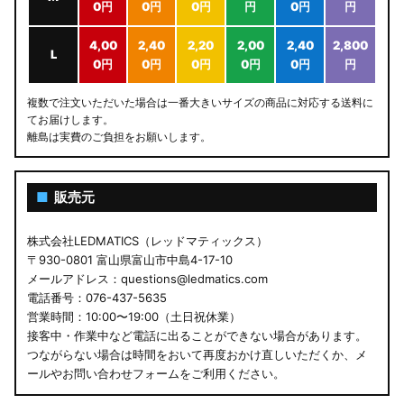
0円
0円
0円
円
0円
円
4,00
2,40
2,20
2,00
2,40
2,800
L
0円
0円
0円
0円
0円
円
複数で注文いただいた場合は一番大きいサイズの商品に対応する送料に
てお届けします。
離島は実費のご負担をお願いします。
■
販売元
株式会社LEDMATICS（レッドマティックス）
〒930-0801 富山県富山市中島4-17-10
メールアドレス：questions@ledmatics.com
電話番号：076-437-5635
営業時間：10:00〜19:00（土日祝休業）
接客中・作業中など電話に出ることができない場合があります。
つながらない場合は時間をおいて再度おかけ直しいただくか、メ
ールやお問い合わせフォームをご利用ください。