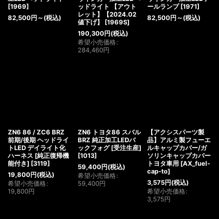
[
1969
]
ッドライト 【アウト
ールランプ
[
1971
]
レット】【2024.02
82,500
円
～
(税込)
82,500
円
～
(税込)
値下げ】
[
1969S
]
190,300
円
(税込)
希望小売価格
:
284,460
円
ZN6 86 / ZC6 BRZ
ZN6 トヨタ86 スバル
【アクシスパーツ製
前期/後期 ヘッドライ
BRZ 純正加工LEDバ
品】アルミ製フューエ
トLED デイライト化
ックフォグ [受注生産]
ルキャップカバー/ガ
ハーネス [純正復帰機
[
1013
]
ソリンキャップカバー
能付き]
[
3119
]
トヨタ車用
[
AX_fuel-
59,400
円
(税込)
cap-to
]
19,800
円
(税込)
希望小売価格
:
3,575
円
(税込)
希望小売価格
:
59,400
円
19,800
円
希望小売価格
:
3,575
円