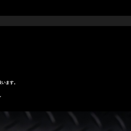
扱います。
し