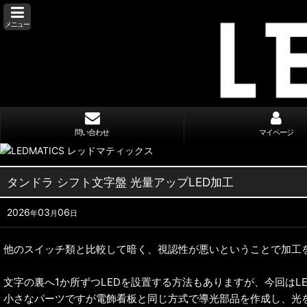
メニュー
問い合わせ
マイページ
タンドラ シフト文字盤 光量アップLED加工
2026
03
06
年
月
日
他のスイッチ類と比較して暗く、視認性が悪いということで加工
文字の裏へ1か所ずつLEDを設置する方法もありますが、今回はL
小さなパーツですが電飾看板と同じ方式で導光部品を作成し、光