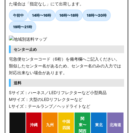
た場合は「指定なし」にて出荷します。
午前中
14時〜16時
16時〜18時
18時〜20時
19時〜21時
センター止め
宅急便センターコード（6桁）を備考欄へご記入ください。
類似したセンター名があるため、センター名のみの入力では
対応出来ない場合があります。
送料
Sサイズ：ハーネス／LEDリフレクターなど小型商品
Mサイズ：大型のLEDリフレクターなど
Lサイズ：テールランプ／ヘッドライトなど
関
中国
沖縄
九州
東〜
東北
北海道
四国
関西