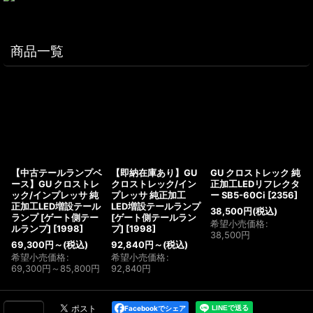
商品一覧
【中古テールランプベ
【即納在庫あり】GU
GU クロストレック 純
ース】GU クロストレ
クロストレック/イン
正加工LEDリフレクタ
ック/インプレッサ 純
プレッサ 純正加工
ー SB5-60Ci
[
2356
]
正加工LED増設テール
LED増設テールランプ
38,500
円
(税込)
ランプ [ゲート側テー
[ゲート側テールラン
希望小売価格
:
ルランプ]
[
1998
]
プ]
[
1998
]
38,500
円
69,300
円
～
(税込)
92,840
円
～
(税込)
希望小売価格
:
希望小売価格
:
69,300
円
～85,800
円
92,840
円
Facebookでシェア