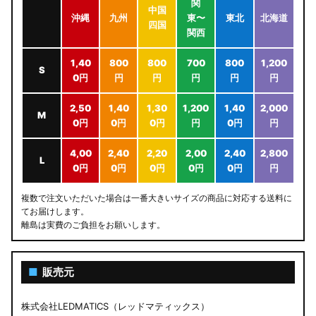
関
中国
沖縄
九州
東〜
東北
北海道
四国
関西
1,40
800
800
700
800
1,200
S
0円
円
円
円
円
円
2,50
1,40
1,30
1,200
1,40
2,000
M
0円
0円
0円
円
0円
円
4,00
2,40
2,20
2,00
2,40
2,800
L
0円
0円
0円
0円
0円
円
複数で注文いただいた場合は一番大きいサイズの商品に対応する送料に
てお届けします。
離島は実費のご負担をお願いします。
■
販売元
株式会社LEDMATICS（レッドマティックス）