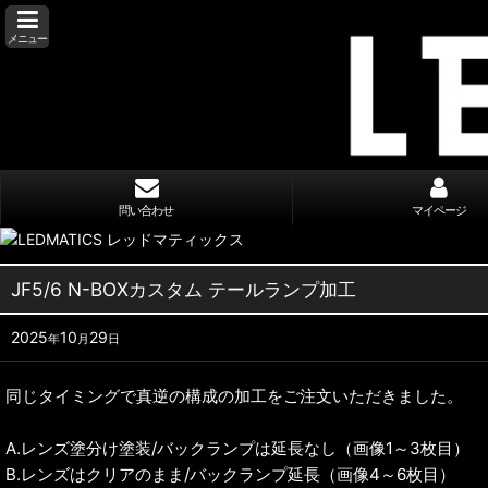
メニュー
問い合わせ
マイページ
JF5/6 N-BOXカスタム テールランプ加工
2025
10
29
年
月
日
同じタイミングで真逆の構成の加工をご注文いただきました。
A.レンズ塗分け塗装/バックランプは延長なし（画像1～3枚目）
B.レンズはクリアのまま/バックランプ延長（画像4～6枚目）