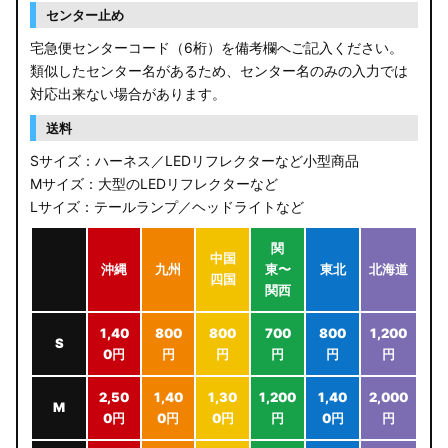
センター止め
宅急便センターコード（6桁）を備考欄へご記入ください。
類似したセンター名があるため、センター名のみの入力では
対応出来ない場合があります。
送料
Sサイズ：ハーネス／LEDリフレクターなど小型商品
Mサイズ：大型のLEDリフレクターなど
Lサイズ：テールランプ／ヘッドライトなど
関
中国
沖縄
九州
東〜
東北
北海道
四国
関西
1,40
800
800
700
800
1,200
S
0円
円
円
円
円
円
2,50
1,40
1,30
1,200
1,40
2,000
M
0円
0円
0円
円
0円
円