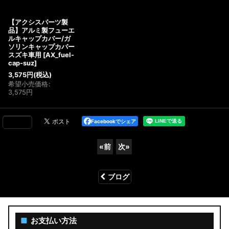
【アクシスパーツ製
品】アルミ製フューエ
ルキャップカバー/ガ
ソリンキャップカバー
スズキ車用
[
AX_fuel-
cap-suz
]
3,575
円
(税込)
希望小売価格
:
3,575
円
Facebookでシェア
«
前
次
»
ブログ
■
お支払い方法