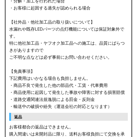
・分解・加工を行われた場合
・お客様に起因する過失が認められる場合
【社外品・他社加工品の取り扱いについて】
水漏れや既存LEDパーツの点灯機能については保証対象外で
す。
特に他社加工品・ヤフオク加工品への施工は、品質にばらつ
きがありますので
ご不明な点などは必ず事前にお問い合わせください。
【免責事項】
下記費用はいかなる場合も負担しません。
・商品不良で発生した他の部品代・工賃・代車費用
・商品使用に起因して発生した事故や障害に対する損害賠償
・道路交通関連法規逸脱による罰金・反則金
・輸送中の破損や紛失（運送会社の対応となります）
返品
お客様都合の返品はできません。
購入間違いは未開封品に限り、送料お客様負担にて交換を承