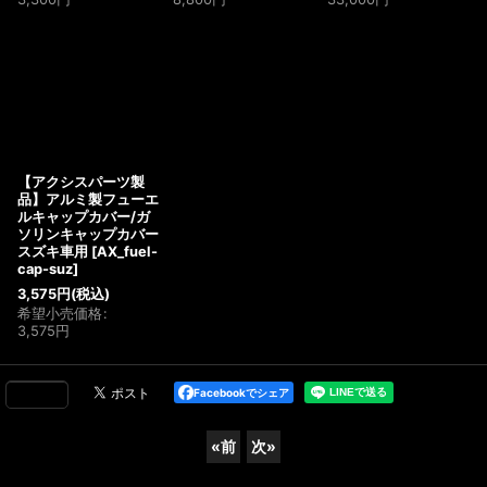
【アクシスパーツ製
品】アルミ製フューエ
ルキャップカバー/ガ
ソリンキャップカバー
スズキ車用
[
AX_fuel-
cap-suz
]
3,575
円
(税込)
希望小売価格
:
3,575
円
Facebookでシェア
«
前
次
»