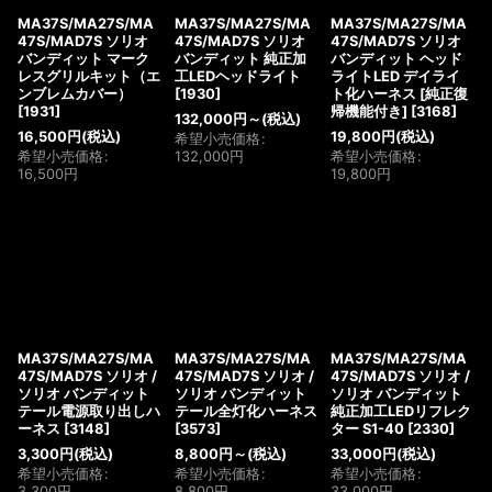
MA37S/MA27S/MA
MA37S/MA27S/MA
MA37S/MA27S/MA
47S/MAD7S ソリオ
47S/MAD7S ソリオ
47S/MAD7S ソリオ
バンディット マーク
バンディット 純正加
バンディット ヘッド
レスグリルキット（エ
工LEDヘッドライト
ライトLED デイライ
ンブレムカバー）
[
1930
]
ト化ハーネス [純正復
[
1931
]
帰機能付き]
[
3168
]
132,000
円
～
(税込)
16,500
円
(税込)
19,800
円
(税込)
希望小売価格
:
希望小売価格
:
132,000
円
希望小売価格
:
16,500
円
19,800
円
MA37S/MA27S/MA
MA37S/MA27S/MA
MA37S/MA27S/MA
47S/MAD7S ソリオ /
47S/MAD7S ソリオ /
47S/MAD7S ソリオ /
ソリオ バンディット
ソリオ バンディット
ソリオ バンディット
テール電源取り出しハ
テール全灯化ハーネス
純正加工LEDリフレク
ーネス
[
3148
]
[
3573
]
ター S1-40
[
2330
]
3,300
円
(税込)
8,800
円
～
(税込)
33,000
円
(税込)
希望小売価格
:
希望小売価格
:
希望小売価格
:
3,300
円
8,800
円
33,000
円