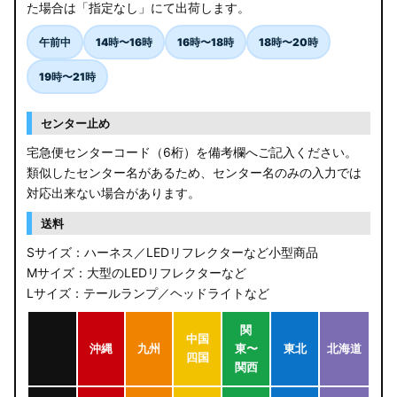
た場合は「指定なし」にて出荷します。
午前中
14時〜16時
16時〜18時
18時〜20時
19時〜21時
センター止め
宅急便センターコード（6桁）を備考欄へご記入ください。
類似したセンター名があるため、センター名のみの入力では
対応出来ない場合があります。
送料
Sサイズ：ハーネス／LEDリフレクターなど小型商品
Mサイズ：大型のLEDリフレクターなど
Lサイズ：テールランプ／ヘッドライトなど
関
中国
沖縄
九州
東〜
東北
北海道
四国
関西