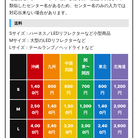
類似したセンター名があるため、センター名のみの入力では
対応出来ない場合があります。
送料
Sサイズ：ハーネス／LEDリフレクターなど小型商品
Mサイズ：大型のLEDリフレクターなど
Lサイズ：テールランプ／ヘッドライトなど
関
中国
沖縄
九州
東〜
東北
北海道
四国
関西
1,40
800
800
700
800
1,200
S
0円
円
円
円
円
円
2,50
1,40
1,30
1,200
1,40
2,000
M
0円
0円
0円
円
0円
円
4,00
2,40
2,20
2,00
2,40
2,800
L
0円
0円
0円
0円
0円
円