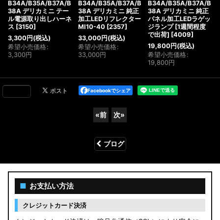
B34A/B35A/B37A/B
B34A/B35A/B37A/B
B34A/B35A/B37A/B
38A デリカミニ テー
38A デリカミニ 純正
38A デリカミニ 純正
ル電源取り出しハーネ
加工LEDリフレクター
パネル加工LEDラゲッ
ス
[
3150
]
MI10-40
[
2357
]
ジランプ [1週間程度
で出荷]
[
4009
]
3,300
円
(税込)
33,000
円
(税込)
19,800
円
(税込)
希望小売価格
:
希望小売価格
:
3,300
円
33,000
円
希望小売価格
:
19,800
円
Facebookでシェア
«
前
次
»
ブログ
■
お支払い方法
クレジットカード決済