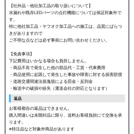
【社外品・他社加工品の取り扱いについて】
水漏れや既存LEDパーツの点灯機能については保証対象外で
す。
特に他社加工品・ヤフオク加工品への施工は、品質にばらつ
きがありますので
ご不明な点などは必ず事前にお問い合わせください。
【免責事項】
下記費用はいかなる場合も負担しません。
・商品不良で発生した他の部品代・工賃・代車費用
・商品使用に起因して発生した事故や障害に対する損害賠償
・道路交通関連法規逸脱による罰金・反則金
・輸送中の破損や紛失（運送会社の対応となります）
返品
お客様都合の返品はできません。
購入間違いは未開封品に限り、送料お客様負担にて交換を承
ります。
※特注品など対象外商品があります