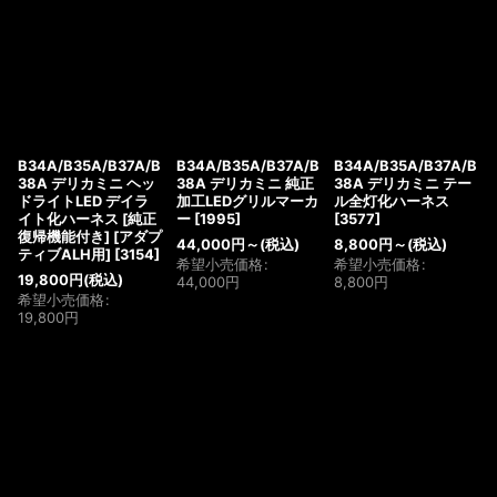
B34A/B35A/B37A/B
B34A/B35A/B37A/B
B34A/B35A/B37A/B
38A デリカミニ ヘッ
38A デリカミニ 純正
38A デリカミニ テー
ドライトLED デイラ
加工LEDグリルマーカ
ル全灯化ハーネス
イト化ハーネス [純正
ー
[
1995
]
[
3577
]
復帰機能付き] [アダプ
44,000
円
～
(税込)
8,800
円
～
(税込)
ティブALH用]
[
3154
]
希望小売価格
:
希望小売価格
:
19,800
円
(税込)
44,000
円
8,800
円
希望小売価格
:
19,800
円