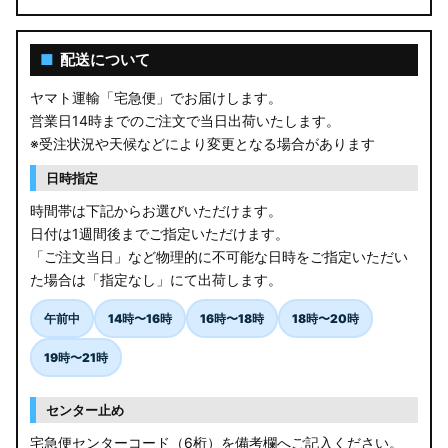
■
配送について
ヤマト運輸「宅急便」でお届けします。
営業日14時までのご注文で当日出荷いたします。
※受注状況や天候などにより変更となる場合があります
日時指定
時間帯は下記からお選びいただけます。
日付は1週間後までご指定いただけます。
「ご注文当日」など物理的に不可能な日時をご指定いただい
た場合は「指定なし」にて出荷します。
午前中
14時〜16時
16時〜18時
18時〜20時
19時〜21時
センター止め
宅急便センターコード（6桁）を備考欄へご記入ください。