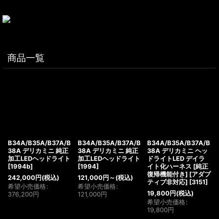
商品一覧
B34A/B35A/B37A/B
B34A/B35A/B37A/B
B34A/B35A/B37A/B
38A デリカミニ 純正
38A デリカミニ 純正
38A デリカミニ ヘッ
加工LEDヘッドライト
加工LEDヘッドライト
ドライトLED デイラ
[
1994b
]
[
1994
]
イト化ハーネス [純正
復帰機能付き] [アダプ
242,000
円
(税込)
121,000
円
～
(税込)
ティブ非対応]
[
3151
]
希望小売価格
:
希望小売価格
:
19,800
円
(税込)
376,200
円
121,000
円
希望小売価格
:
19,800
円