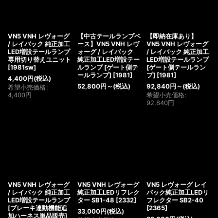
VN5 VNH レヴォーグ
【中古テールランプベ
【即納在庫あり】
/ レイバック 純正加工
ース】VN5 VNH レヴ
VN5 VNH レヴォーグ
LED増設テールランプ
ォーグ / レイバック
/ レイバック 純正加工
専用切り替えユニット
純正加工LED増設テー
LED増設テールランプ
[
1981sw
]
ルランプ [ゲート側テ
[ゲート側テールラン
ールランプ]
[
1981
]
プ]
[
1981
]
4,400
円
(税込)
52,800
円
～
(税込)
92,840
円
～
(税込)
希望小売価格
:
4,400
円
希望小売価格
:
92,840
円
VN5 VNH レヴォーグ
VN5 VNH レヴォーグ
VN5 レヴォーグ レイ
/ レイバック 純正加工
純正加工LEDリフレク
バック純正加工LEDリ
LED増設テールランプ
ター SB1-48
[
2332
]
フレクター SB2-40
[ブレーキ連動機能追
[
2365
]
33,000
円
(税込)
加ハーネス単品販売]