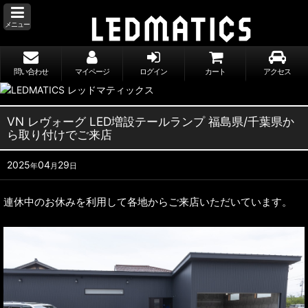
メニュー
問い合わせ
マイページ
ログイン
カート
アクセス
VN レヴォーグ LED増設テールランプ 福島県/千葉県か
ら取り付けでご来店
2025
04
29
年
月
日
連休中のお休みを利用して各地からご来店いただいています。