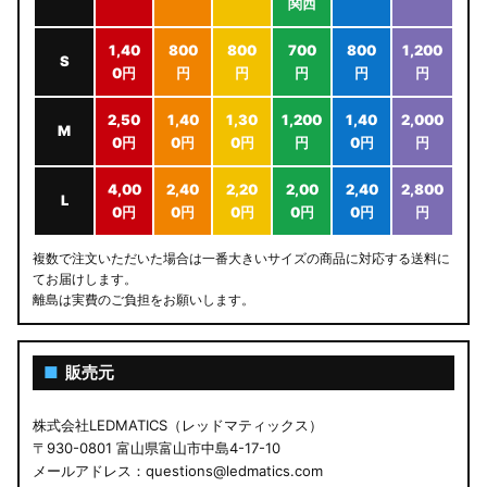
関西
1,40
800
800
700
800
1,200
S
0円
円
円
円
円
円
2,50
1,40
1,30
1,200
1,40
2,000
M
0円
0円
0円
円
0円
円
4,00
2,40
2,20
2,00
2,40
2,800
L
0円
0円
0円
0円
0円
円
複数で注文いただいた場合は一番大きいサイズの商品に対応する送料に
てお届けします。
離島は実費のご負担をお願いします。
■
販売元
株式会社LEDMATICS（レッドマティックス）
〒930-0801 富山県富山市中島4-17-10
メールアドレス：questions@ledmatics.com