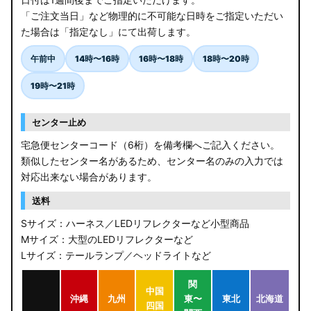
「ご注文当日」など物理的に不可能な日時をご指定いただい
た場合は「指定なし」にて出荷します。
午前中
14時〜16時
16時〜18時
18時〜20時
19時〜21時
センター止め
宅急便センターコード（6桁）を備考欄へご記入ください。
類似したセンター名があるため、センター名のみの入力では
対応出来ない場合があります。
送料
Sサイズ：ハーネス／LEDリフレクターなど小型商品
Mサイズ：大型のLEDリフレクターなど
Lサイズ：テールランプ／ヘッドライトなど
関
中国
沖縄
九州
東〜
東北
北海道
四国