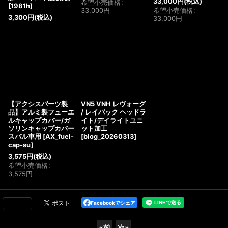
33,000
円
(税込)
希望小売価格
:
[
1981h
]
33,000
円
希望小売価格
:
3,300
円
(税込)
33,000
円
【アクシスパーツ製
VN5 VNH レヴォーグ
品】アルミ製フューエ
/ レイバック ヘッドラ
ルキャップカバー/ガ
イト/デイライトユニ
ソリンキャップカバー
ット加工
スバル車用
[
AX_fuel-
[
blog_20260313
]
cap-su
]
3,575
円
(税込)
希望小売価格
:
3,575
円
Facebookでシェア
«
前
次
»