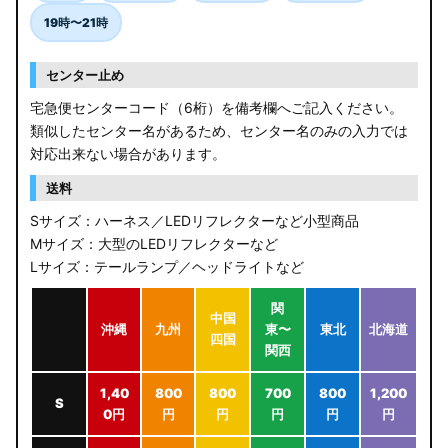
19時〜21時
センター止め
宅急便センターコード（6桁）を備考欄へご記入ください。
類似したセンター名があるため、センター名のみの入力では
対応出来ない場合があります。
送料
Sサイズ：ハーネス／LEDリフレクターなど小型商品
Mサイズ：大型のLEDリフレクターなど
Lサイズ：テールランプ／ヘッドライトなど
関
中国
沖縄
九州
東〜
東北
北海道
四国
関西
1,40
800
800
700
800
1,200
S
0円
円
円
円
円
円