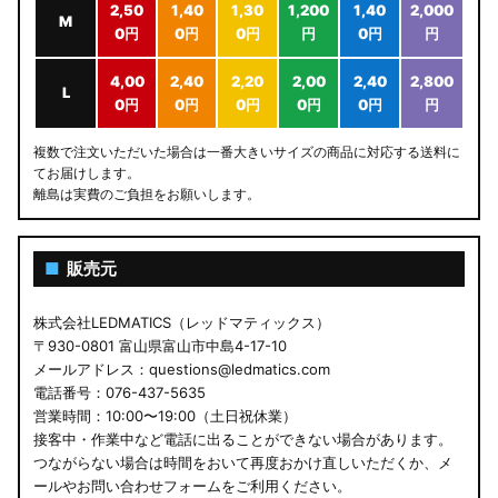
2,50
1,40
1,30
1,200
1,40
2,000
M
0円
0円
0円
円
0円
円
4,00
2,40
2,20
2,00
2,40
2,800
L
0円
0円
0円
0円
0円
円
複数で注文いただいた場合は一番大きいサイズの商品に対応する送料に
てお届けします。
離島は実費のご負担をお願いします。
■
販売元
株式会社LEDMATICS（レッドマティックス）
〒930-0801 富山県富山市中島4-17-10
メールアドレス：questions@ledmatics.com
電話番号：076-437-5635
営業時間：10:00〜19:00（土日祝休業）
接客中・作業中など電話に出ることができない場合があります。
つながらない場合は時間をおいて再度おかけ直しいただくか、メ
ールやお問い合わせフォームをご利用ください。