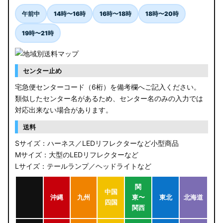
午前中
14時〜16時
16時〜18時
18時〜20時
19時〜21時
センター止め
宅急便センターコード（6桁）を備考欄へご記入ください。
類似したセンター名があるため、センター名のみの入力では
対応出来ない場合があります。
送料
Sサイズ：ハーネス／LEDリフレクターなど小型商品
Mサイズ：大型のLEDリフレクターなど
Lサイズ：テールランプ／ヘッドライトなど
関
中国
沖縄
九州
東〜
東北
北海道
四国
関西