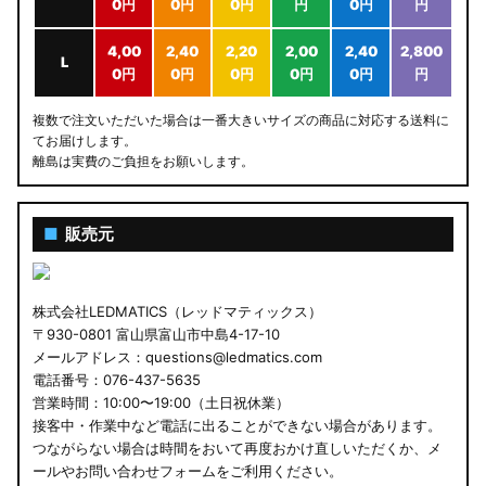
0円
0円
0円
円
0円
円
4,00
2,40
2,20
2,00
2,40
2,800
L
0円
0円
0円
0円
0円
円
複数で注文いただいた場合は一番大きいサイズの商品に対応する送料に
てお届けします。
離島は実費のご負担をお願いします。
■
販売元
株式会社LEDMATICS（レッドマティックス）
〒930-0801 富山県富山市中島4-17-10
メールアドレス：questions@ledmatics.com
電話番号：076-437-5635
営業時間：10:00〜19:00（土日祝休業）
接客中・作業中など電話に出ることができない場合があります。
つながらない場合は時間をおいて再度おかけ直しいただくか、メ
ールやお問い合わせフォームをご利用ください。