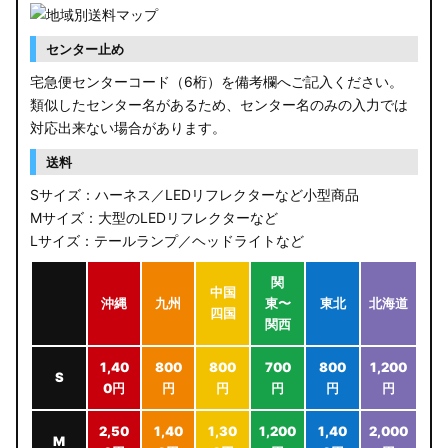
センター止め
宅急便センターコード（6桁）を備考欄へご記入ください。
類似したセンター名があるため、センター名のみの入力では
対応出来ない場合があります。
送料
Sサイズ：ハーネス／LEDリフレクターなど小型商品
Mサイズ：大型のLEDリフレクターなど
Lサイズ：テールランプ／ヘッドライトなど
関
中国
沖縄
九州
東〜
東北
北海道
四国
関西
1,40
800
800
700
800
1,200
S
0円
円
円
円
円
円
2,50
1,40
1,30
1,200
1,40
2,000
M