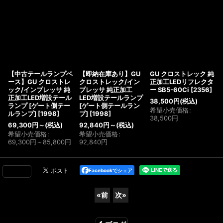
【中古テールランプベ
【即納在庫あり】GU
GU クロストレック 純
ース】GU クロストレ
クロストレック/イン
正加工LEDリフレクタ
ック/インプレッサ 純
プレッサ 純正加工
ー SB5-60Ci
[
2356
]
正加工LED増設テール
LED増設テールランプ
38,500
円
(税込)
ランプ [ゲート側テー
[ゲート側テールラン
希望小売価格
:
ルランプ]
[
1998
]
プ]
[
1998
]
38,500
円
69,300
円
～
(税込)
92,840
円
～
(税込)
希望小売価格
:
希望小売価格
:
69,300
円
～85,800
円
92,840
円
Facebookでシェア
«
前
次
»