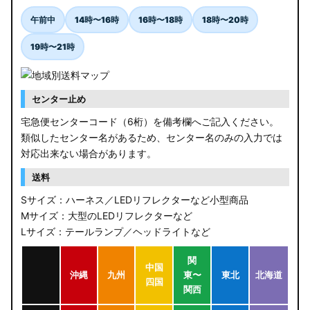
午前中
14時〜16時
16時〜18時
18時〜20時
19時〜21時
センター止め
宅急便センターコード（6桁）を備考欄へご記入ください。
類似したセンター名があるため、センター名のみの入力では
対応出来ない場合があります。
送料
Sサイズ：ハーネス／LEDリフレクターなど小型商品
Mサイズ：大型のLEDリフレクターなど
Lサイズ：テールランプ／ヘッドライトなど
関
中国
沖縄
九州
東〜
東北
北海道
四国
関西