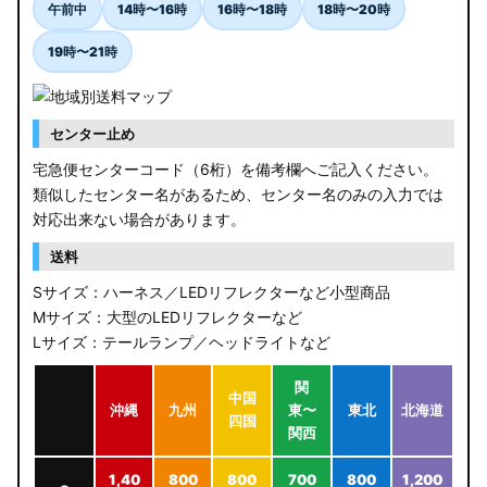
午前中
14時〜16時
16時〜18時
18時〜20時
19時〜21時
センター止め
宅急便センターコード（6桁）を備考欄へご記入ください。
類似したセンター名があるため、センター名のみの入力では
対応出来ない場合があります。
送料
Sサイズ：ハーネス／LEDリフレクターなど小型商品
Mサイズ：大型のLEDリフレクターなど
Lサイズ：テールランプ／ヘッドライトなど
関
中国
沖縄
九州
東〜
東北
北海道
四国
関西
1,40
800
800
700
800
1,200