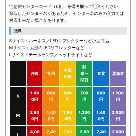
宅急便センターコード（6桁）を備考欄へご記入ください。
類似したセンター名があるため、センター名のみの入力では
対応出来ない場合があります。
送料
Sサイズ：ハーネス／LEDリフレクターなど小型商品
Mサイズ：大型のLEDリフレクターなど
Lサイズ：テールランプ／ヘッドライトなど
関
中国
沖縄
九州
東〜
東北
北海道
四国
関西
1,40
800
800
700
800
1,200
S
0円
円
円
円
円
円
2,50
1,40
1,30
1,200
1,40
2,000
M
0円
0円
0円
円
0円
円
4,00
2,40
2,20
2,00
2,40
2,800
L