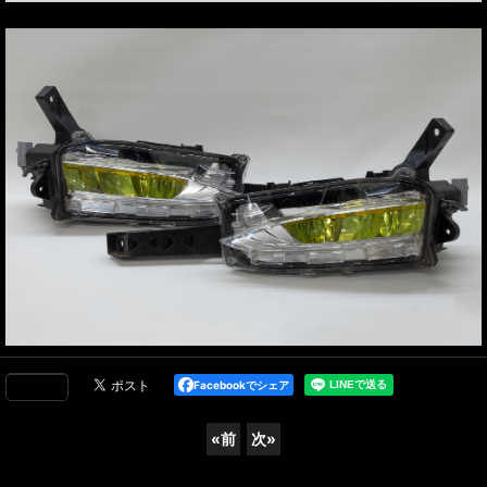
Facebookでシェア
«
前
次
»