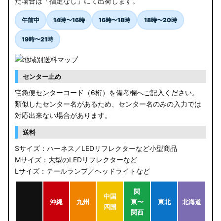
た場合は「指定なし」にて出荷します。
午前中
14時〜16時
16時〜18時
18時〜20時
19時〜21時
センター止め
宅急便センターコード（6桁）を備考欄へご記入ください。
類似したセンター名があるため、センター名のみの入力では
対応出来ない場合があります。
送料
Sサイズ：ハーネス／LEDリフレクターなど小型商品
Mサイズ：大型のLEDリフレクターなど
Lサイズ：テールランプ／ヘッドライトなど
関
中国
沖縄
九州
東〜
東北
北海道
四国
関西