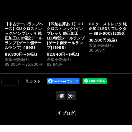
【中古テールランプベ
【即納在庫あり】GU
GU クロストレック 純
ース】GU クロストレ
クロストレック/イン
正加工LEDリフレクタ
ック/インプレッサ 純
プレッサ 純正加工
ー SB5-60Ci
[
2356
]
正加工LED増設テール
LED増設テールランプ
38,500
円
(税込)
ランプ [ゲート側テー
[ゲート側テールラン
希望小売価格
:
ルランプ]
[
1998
]
プ]
[
1998
]
38,500
円
69,300
円
～
(税込)
92,840
円
～
(税込)
希望小売価格
:
希望小売価格
:
69,300
円
～85,800
円
92,840
円
Facebookでシェア
«
前
次
»
ブログ