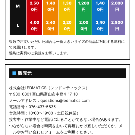
2,50
1,40
1,30
1,200
1,40
2,000
M
0円
0円
0円
円
0円
円
4,00
2,40
2,20
2,00
2,40
2,800
L
0円
0円
0円
0円
0円
円
複数で注文いただいた場合は一番大きいサイズの商品に対応する送料に
てお届けします。
離島は実費のご負担をお願いします。
■
販売元
株式会社LEDMATICS（レッドマティックス）
〒930-0801 富山県富山市中島4-17-10
メールアドレス：questions@ledmatics.com
電話番号：076-437-5635
営業時間：10:00〜19:00（土日祝休業）
接客中・作業中など電話に出ることができない場合があります。
つながらない場合は時間をおいて再度おかけ直しいただくか、メ
ールやお問い合わせフォームをご利用ください。