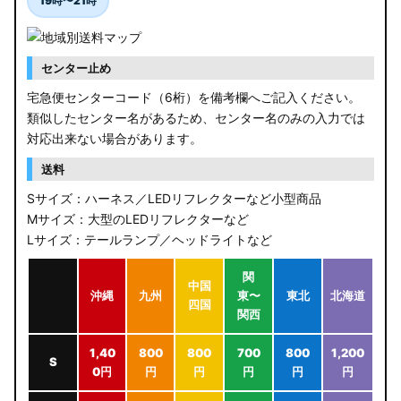
19時〜21時
センター止め
宅急便センターコード（6桁）を備考欄へご記入ください。
類似したセンター名があるため、センター名のみの入力では
対応出来ない場合があります。
送料
Sサイズ：ハーネス／LEDリフレクターなど小型商品
Mサイズ：大型のLEDリフレクターなど
Lサイズ：テールランプ／ヘッドライトなど
関
中国
沖縄
九州
東〜
東北
北海道
四国
関西
1,40
800
800
700
800
1,200
S
0円
円
円
円
円
円