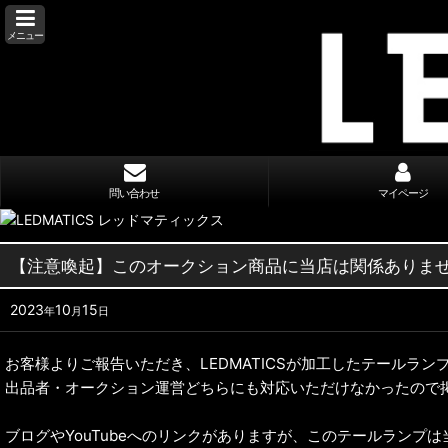
メニュー
問い合わせ
マイページ
【注意喚起】このオークション商品に当店は関係ありま
2023
10
15
年
月
日
お客様よりご報告いただき、LEDMATICSが加工したテールラ
出品者・オークション運営どちらにも対応いただけなかったので
ブログやYouTubeへのリンクがありますが、このテールランプ