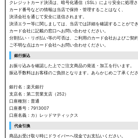
クレジットカード決済は、暗号化通信（SSL）により安全に処理
カード番号などの情報は当店で保持・管理することはなく、
決済会社を通じて安全に送信されます。
決済エラー等に関しましては、当店では詳細を確認することがで
カード会社に記載の窓口へお問い合わせください。
分割払い・リボ払い等の可否は、ご利用のカード会社およびご契
ご不明な点はカード会社へお問い合わせください。
銀行振込
お振り込みを確認した上でご注文商品の発送・加工を行います。
振込手数料はお客様のご負担となります。あらかじめご了承くだ
銀行名：楽天銀行
支店名：第二営業支店（252）
口座種別：普通
口座番号：7913007
口座名義：カ）レッドマティックス
代金引換
商品お受け取り時にドライバーへ現金でお支払いください。