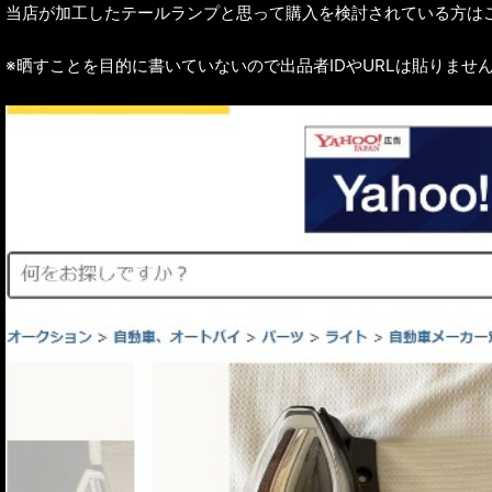
当店が加工したテールランプと思って購入を検討されている方は
※晒すことを目的に書いていないので出品者IDやURLは貼りませ