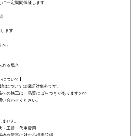
とに一定期間保証します
間
載します
せん。
られる場合
いについて】
機能については保証対象外です。
品への施工は、品質にばらつきがありますので
問い合わせください。
しません。
代・工賃・代車費用
事故や障害に対する損害賠償