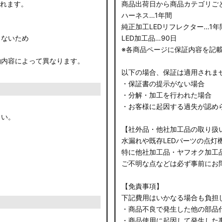
されます。
商品出荷日から商品カテゴリご
ハーネス…1年間
純正加工LEDリフレクター…1年
きないため
LED加工品…90日
※各商品ページに保証内容を記
約内容によって異なります。
以下の場合、保証は適用されま
・保証書の提示がない場合
・分解・加工を行われた場合
・お客様に起因する過失が認め
さい。
【社外品・他社加工品の取り扱
水漏れや既存LEDパーツの点灯
特に他社加工品・ヤフオク加工
ご不明な点などは必ず事前にお
【免責事項】
下記費用はいかなる場合も負担
・商品不良で発生した他の部品
・商品使用に起因して発生した