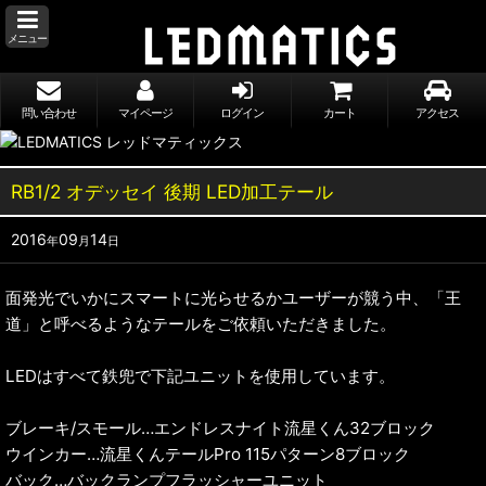
メニュー
問い合わせ
マイページ
ログイン
カート
アクセス
RB1/2 オデッセイ 後期 LED加工テール
2016
09
14
年
月
日
面発光でいかにスマートに光らせるかユーザーが競う中、「王
道」と呼べるようなテールをご依頼いただきました。
LEDはすべて鉄兜で下記ユニットを使用しています。
ブレーキ/スモール…エンドレスナイト流星くん32ブロック
ウインカー…流星くんテールPro 115パターン8ブロック
バック…バックランプフラッシャーユニット