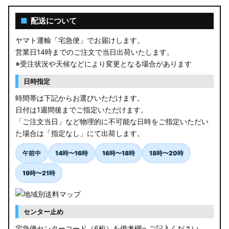
■
配送について
ヤマト運輸「宅急便」でお届けします。
営業日14時までのご注文で当日出荷いたします。
※受注状況や天候などにより変更となる場合があります
日時指定
時間帯は下記からお選びいただけます。
日付は1週間後までご指定いただけます。
「ご注文当日」など物理的に不可能な日時をご指定いただい
た場合は「指定なし」にて出荷します。
午前中
14時〜16時
16時〜18時
18時〜20時
19時〜21時
センター止め
宅急便センターコード（6桁）を備考欄へご記入ください。