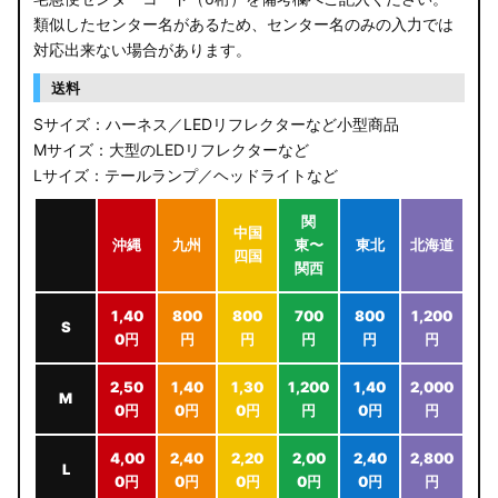
類似したセンター名があるため、センター名のみの入力では
対応出来ない場合があります。
送料
Sサイズ：ハーネス／LEDリフレクターなど小型商品
Mサイズ：大型のLEDリフレクターなど
Lサイズ：テールランプ／ヘッドライトなど
関
中国
沖縄
九州
東〜
東北
北海道
四国
関西
1,40
800
800
700
800
1,200
S
0円
円
円
円
円
円
2,50
1,40
1,30
1,200
1,40
2,000
M
0円
0円
0円
円
0円
円
4,00
2,40
2,20
2,00
2,40
2,800
L
0円
0円
0円
0円
0円
円