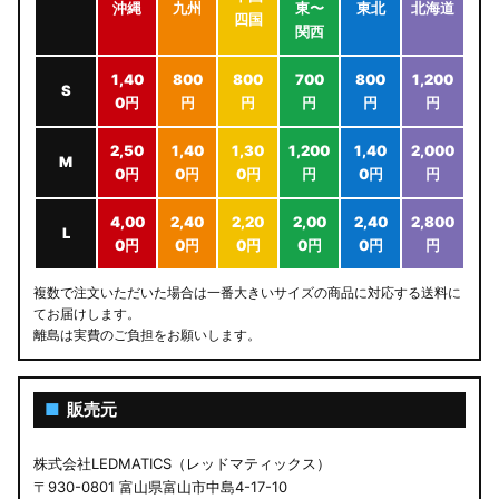
沖縄
九州
東〜
東北
北海道
四国
関西
1,40
800
800
700
800
1,200
S
0円
円
円
円
円
円
2,50
1,40
1,30
1,200
1,40
2,000
M
0円
0円
0円
円
0円
円
4,00
2,40
2,20
2,00
2,40
2,800
L
0円
0円
0円
0円
0円
円
複数で注文いただいた場合は一番大きいサイズの商品に対応する送料に
てお届けします。
離島は実費のご負担をお願いします。
■
販売元
株式会社LEDMATICS（レッドマティックス）
〒930-0801 富山県富山市中島4-17-10