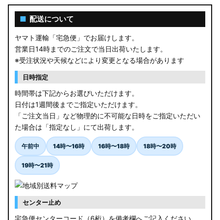
■
配送について
ヤマト運輸「宅急便」でお届けします。
営業日14時までのご注文で当日出荷いたします。
※受注状況や天候などにより変更となる場合があります
日時指定
時間帯は下記からお選びいただけます。
日付は1週間後までご指定いただけます。
「ご注文当日」など物理的に不可能な日時をご指定いただい
た場合は「指定なし」にて出荷します。
午前中
14時〜16時
16時〜18時
18時〜20時
19時〜21時
センター止め
宅急便センターコード（6桁）を備考欄へご記入ください。