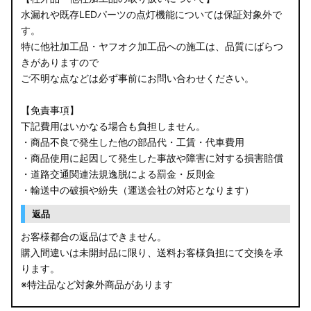
水漏れや既存LEDパーツの点灯機能については保証対象外で
す。
特に他社加工品・ヤフオク加工品への施工は、品質にばらつ
きがありますので
ご不明な点などは必ず事前にお問い合わせください。
【免責事項】
下記費用はいかなる場合も負担しません。
・商品不良で発生した他の部品代・工賃・代車費用
・商品使用に起因して発生した事故や障害に対する損害賠償
・道路交通関連法規逸脱による罰金・反則金
・輸送中の破損や紛失（運送会社の対応となります）
返品
お客様都合の返品はできません。
購入間違いは未開封品に限り、送料お客様負担にて交換を承
ります。
※特注品など対象外商品があります