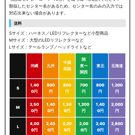
類似したセンター名があるため、センター名のみの入力では
対応出来ない場合があります。
送料
Sサイズ：ハーネス／LEDリフレクターなど小型商品
Mサイズ：大型のLEDリフレクターなど
Lサイズ：テールランプ／ヘッドライトなど
関
中国
沖縄
九州
東〜
東北
北海道
四国
関西
1,40
800
800
700
800
1,200
S
0円
円
円
円
円
円
2,50
1,40
1,30
1,200
1,40
2,000
M
0円
0円
0円
円
0円
円
4,00
2,40
2,20
2,00
2,40
2,800
L
0円
0円
0円
0円
0円
円