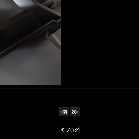
«
前
次
»
ブログ