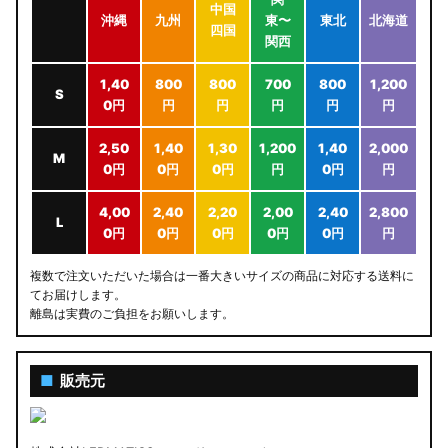
中国
沖縄
九州
東〜
東北
北海道
四国
関西
1,40
800
800
700
800
1,200
S
0円
円
円
円
円
円
2,50
1,40
1,30
1,200
1,40
2,000
M
0円
0円
0円
円
0円
円
4,00
2,40
2,20
2,00
2,40
2,800
L
0円
0円
0円
0円
0円
円
複数で注文いただいた場合は一番大きいサイズの商品に対応する送料に
てお届けします。
離島は実費のご負担をお願いします。
■
販売元