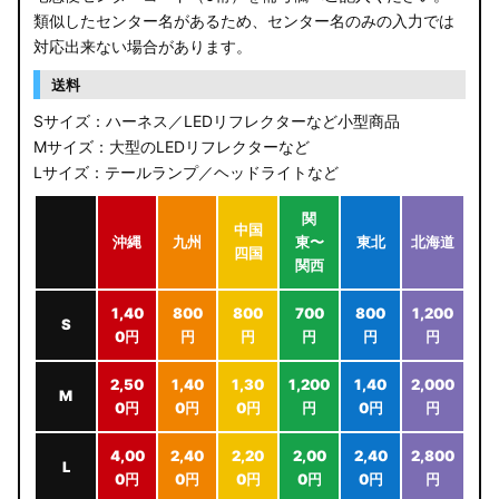
類似したセンター名があるため、センター名のみの入力では
対応出来ない場合があります。
送料
Sサイズ：ハーネス／LEDリフレクターなど小型商品
Mサイズ：大型のLEDリフレクターなど
Lサイズ：テールランプ／ヘッドライトなど
関
中国
沖縄
九州
東〜
東北
北海道
四国
関西
1,40
800
800
700
800
1,200
S
0円
円
円
円
円
円
2,50
1,40
1,30
1,200
1,40
2,000
M
0円
0円
0円
円
0円
円
4,00
2,40
2,20
2,00
2,40
2,800
L
0円
0円
0円
0円
0円
円