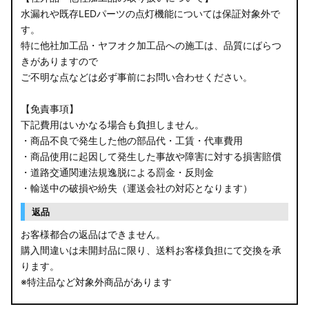
水漏れや既存LEDパーツの点灯機能については保証対象外で
す。
特に他社加工品・ヤフオク加工品への施工は、品質にばらつ
きがありますので
ご不明な点などは必ず事前にお問い合わせください。
【免責事項】
下記費用はいかなる場合も負担しません。
・商品不良で発生した他の部品代・工賃・代車費用
・商品使用に起因して発生した事故や障害に対する損害賠償
・道路交通関連法規逸脱による罰金・反則金
・輸送中の破損や紛失（運送会社の対応となります）
返品
お客様都合の返品はできません。
購入間違いは未開封品に限り、送料お客様負担にて交換を承
ります。
※特注品など対象外商品があります