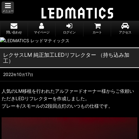
メニュー
問い合わせ
マイページ
ログイン
カート
アクセス
レクサスLM 純正加工LEDリフレクター （持ち込み加
工）
2022
10
17
年
月
日
人気のLM移植を行われたアルファードオーナー様からご依頼い
ただきLEDリフレクターを作成しました。
ブレーキ/スモールの2段回点灯のいつもの仕様です。