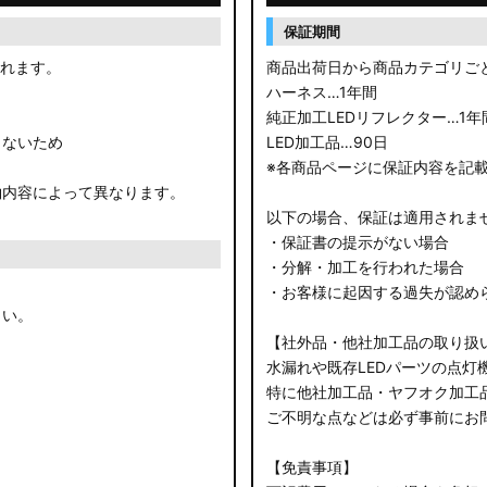
保証期間
されます。
商品出荷日から商品カテゴリご
ハーネス…1年間
純正加工LEDリフレクター…1年
きないため
LED加工品…90日
※各商品ページに保証内容を記
約内容によって異なります。
以下の場合、保証は適用されま
・保証書の提示がない場合
・分解・加工を行われた場合
・お客様に起因する過失が認め
さい。
【社外品・他社加工品の取り扱
水漏れや既存LEDパーツの点灯
特に他社加工品・ヤフオク加工
ご不明な点などは必ず事前にお
【免責事項】