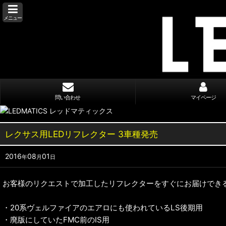
メニュー
問い合わせ
マイページ
レクサス用LEDリフレクター 3車種発売
2016
08
01
年
月
日
お客様のリクエストで加工したリフレクターをすぐにお届けでき
・20系ヴェルファイアのエアロにも使われているLS後期用
・廃版にしていたFMC前のIS用