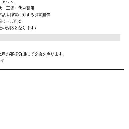
しません。
代・工賃・代車費用
事故や障害に対する損害賠償
罰金・反則金
社の対応となります）
。
送料お客様負担にて交換を承ります。
ます