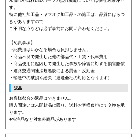
水漏れや既存LEDパーツの点灯機能については保証対象外で
す。
特に他社加工品・ヤフオク加工品への施工は、品質にばらつ
きがありますので
ご不明な点などは必ず事前にお問い合わせください。
【免責事項】
下記費用はいかなる場合も負担しません。
・商品不良で発生した他の部品代・工賃・代車費用
・商品使用に起因して発生した事故や障害に対する損害賠償
・道路交通関連法規逸脱による罰金・反則金
・輸送中の破損や紛失（運送会社の対応となります）
返品
お客様都合の返品はできません。
購入間違いは未開封品に限り、送料お客様負担にて交換を承
ります。
※特注品など対象外商品があります