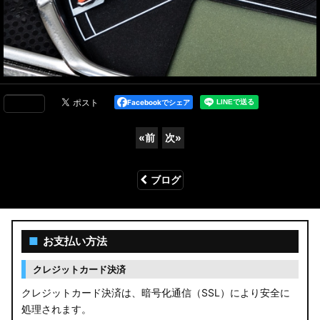
Facebookでシェア
«
前
次
»
ブログ
■
お支払い方法
クレジットカード決済
クレジットカード決済は、暗号化通信（SSL）により安全に
処理されます。