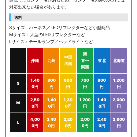
対応出来ない場合があります。
送料
Sサイズ：ハーネス／LEDリフレクターなど小型商品
Mサイズ：大型のLEDリフレクターなど
Lサイズ：テールランプ／ヘッドライトなど
関
中国
沖縄
九州
東〜
東北
北海道
四国
関西
1,40
800
800
700
800
1,200
S
0円
円
円
円
円
円
2,50
1,40
1,30
1,200
1,40
2,000
M
0円
0円
0円
円
0円
円
4,00
2,40
2,20
2,00
2,40
2,800
L
0円
0円
0円
0円
0円
円