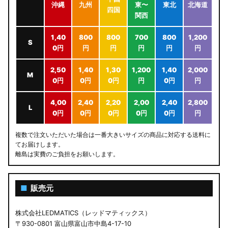
沖縄
九州
東〜
東北
北海道
四国
関西
1,40
800
800
700
800
1,200
S
0円
円
円
円
円
円
2,50
1,40
1,30
1,200
1,40
2,000
M
0円
0円
0円
円
0円
円
4,00
2,40
2,20
2,00
2,40
2,800
L
0円
0円
0円
0円
0円
円
複数で注文いただいた場合は一番大きいサイズの商品に対応する送料に
てお届けします。
離島は実費のご負担をお願いします。
■
販売元
株式会社LEDMATICS（レッドマティックス）
〒930-0801 富山県富山市中島4-17-10