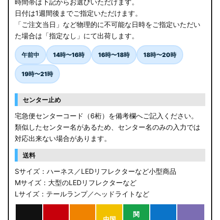
時間帯は下記からお選びいただけます。
日付は1週間後までご指定いただけます。
「ご注文当日」など物理的に不可能な日時をご指定いただい
た場合は「指定なし」にて出荷します。
午前中
14時〜16時
16時〜18時
18時〜20時
19時〜21時
センター止め
宅急便センターコード（6桁）を備考欄へご記入ください。
類似したセンター名があるため、センター名のみの入力では
対応出来ない場合があります。
送料
Sサイズ：ハーネス／LEDリフレクターなど小型商品
Mサイズ：大型のLEDリフレクターなど
Lサイズ：テールランプ／ヘッドライトなど
関
中国