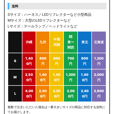
送料
Sサイズ：ハーネス／LEDリフレクターなど小型商品
Mサイズ：大型のLEDリフレクターなど
Lサイズ：テールランプ／ヘッドライトなど
関
中国
沖縄
九州
東〜
東北
北海道
四国
関西
1,40
800
800
700
800
1,200
S
0円
円
円
円
円
円
2,50
1,40
1,30
1,200
1,40
2,000
M
0円
0円
0円
円
0円
円
4,00
2,40
2,20
2,00
2,40
2,800
L
0円
0円
0円
0円
0円
円
複数で注文いただいた場合は一番大きいサイズの商品に対応する送料に
てお届けします。