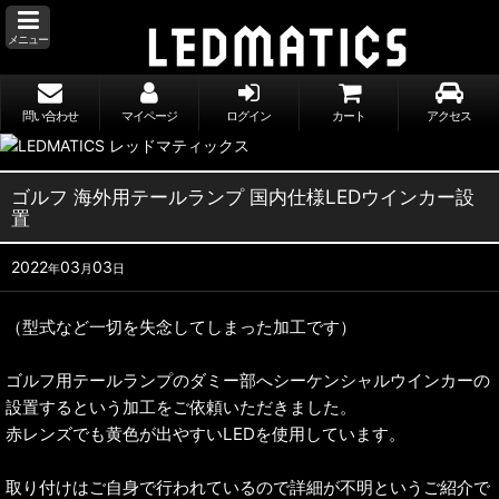
メニュー
問い合わせ
マイページ
ログイン
カート
アクセス
ゴルフ 海外用テールランプ 国内仕様LEDウインカー設
置
2022
03
03
年
月
日
（型式など一切を失念してしまった加工です）
ゴルフ用テールランプのダミー部へシーケンシャルウインカーの
設置するという加工をご依頼いただきました。
赤レンズでも黄色が出やすいLEDを使用しています。
取り付けはご自身で行われているので詳細が不明というご紹介で