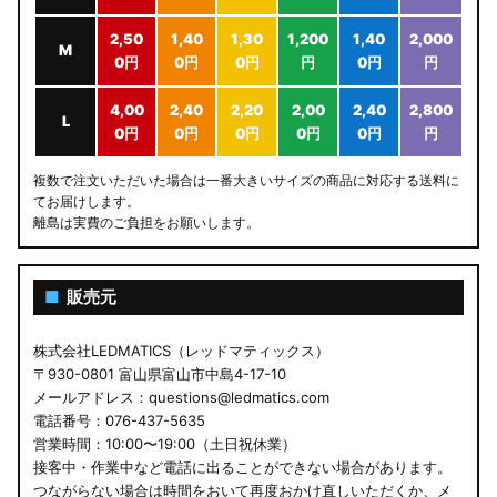
2,50
1,40
1,30
1,200
1,40
2,000
M
0円
0円
0円
円
0円
円
4,00
2,40
2,20
2,00
2,40
2,800
L
0円
0円
0円
0円
0円
円
複数で注文いただいた場合は一番大きいサイズの商品に対応する送料に
てお届けします。
離島は実費のご負担をお願いします。
■
販売元
株式会社LEDMATICS（レッドマティックス）
〒930-0801 富山県富山市中島4-17-10
メールアドレス：questions@ledmatics.com
電話番号：076-437-5635
営業時間：10:00〜19:00（土日祝休業）
接客中・作業中など電話に出ることができない場合があります。
つながらない場合は時間をおいて再度おかけ直しいただくか、メ