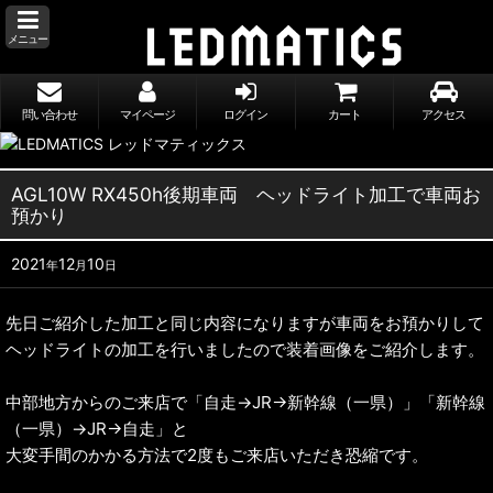
メニュー
問い合わせ
マイページ
ログイン
カート
アクセス
AGL10W RX450h後期車両 ヘッドライト加工で車両お
預かり
2021
12
10
年
月
日
先日ご紹介した加工と同じ内容になりますが車両をお預かりして
ヘッドライトの加工を行いましたので装着画像をご紹介します。
中部地方からのご来店で「自走→JR→新幹線（一県）」「新幹線
（一県）→JR→自走」と
大変手間のかかる方法で2度もご来店いただき恐縮です。