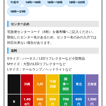
午前中
14時〜16時
16時〜18時
18時〜20時
19時〜21時
センター止め
宅急便センターコード（6桁）を備考欄へご記入ください。
類似したセンター名があるため、センター名のみの入力では
対応出来ない場合があります。
送料
Sサイズ：ハーネス／LEDリフレクターなど小型商品
Mサイズ：大型のLEDリフレクターなど
Lサイズ：テールランプ／ヘッドライトなど
関
中国
沖縄
九州
東〜
東北
北海道
四国
関西
1,40
800
800
700
800
1,200
S
0円
円
円
円
円
円