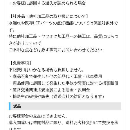
・お客様に起因する過失が認められる場合
【社外品・他社加工品の取り扱いについて】
水漏れや既存LEDパーツの点灯機能については保証対象外で
す。
特に他社加工品・ヤフオク加工品への施工は、品質にばらつ
きがありますので
ご不明な点などは必ず事前にお問い合わせください。
【免責事項】
下記費用はいかなる場合も負担しません。
・商品不良で発生した他の部品代・工賃・代車費用
・商品使用に起因して発生した事故や障害に対する損害賠償
・道路交通関連法規逸脱による罰金・反則金
・輸送中の破損や紛失（運送会社の対応となります）
返品
お客様都合の返品はできません。
購入間違いは未開封品に限り、送料お客様負担にて交換を承
ります。