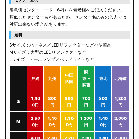
宅急便センターコード（6桁）を備考欄へご記入ください。
類似したセンター名があるため、センター名のみの入力では
対応出来ない場合があります。
送料
Sサイズ：ハーネス／LEDリフレクターなど小型商品
Mサイズ：大型のLEDリフレクターなど
Lサイズ：テールランプ／ヘッドライトなど
関
中国
沖縄
九州
東〜
東北
北海道
四国
関西
1,40
800
800
700
800
1,200
S
0円
円
円
円
円
円
2,50
1,40
1,30
1,200
1,40
2,000
M
0円
0円
0円
円
0円
円
4,00
2,40
2,20
2,00
2,40
2,800