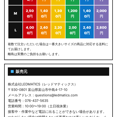
2,50
1,40
1,30
1,200
1,40
2,000
M
0円
0円
0円
円
0円
円
4,00
2,40
2,20
2,00
2,40
2,800
L
0円
0円
0円
0円
0円
円
複数で注文いただいた場合は一番大きいサイズの商品に対応する送料に
てお届けします。
離島は実費のご負担をお願いします。
■
販売元
株式会社LEDMATICS（レッドマティックス）
〒930-0801 富山県富山市中島4-17-10
メールアドレス：questions@ledmatics.com
電話番号：076-437-5635
営業時間：10:00〜19:00（土日祝休業）
接客中・作業中など電話に出ることができない場合があります。