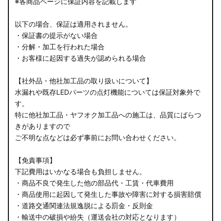
※各商品ページに保証内容を記載します
以下の場合、保証は適用されません。
・保証書の提示がない場合
・分解・加工を行われた場合
・お客様に起因する過失が認められる場合
【社外品・他社加工品の取り扱いについて】
水漏れや既存LEDパーツの点灯機能については保証対象外で
す。
特に他社加工品・ヤフオク加工品への施工は、品質にばらつ
きがありますので
ご不明な点などは必ず事前にお問い合わせください。
【免責事項】
下記費用はいかなる場合も負担しません。
・商品不良で発生した他の部品代・工賃・代車費用
・商品使用に起因して発生した事故や障害に対する損害賠償
・道路交通関連法規逸脱による罰金・反則金
・輸送中の破損や紛失（運送会社の対応となります）