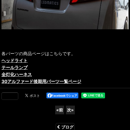
各パーツの商品ページはこちらです。
ヘッドライト
テールランプ
全灯化ハーネス
30アルファード後期用パーツ一覧ページ
Facebookでシェア
«
前
次
»
ブログ