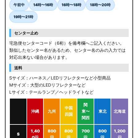
午前中
14時〜16時
16時〜18時
18時〜20時
19時〜21時
センター止め
宅急便センターコード（6桁）を備考欄へご記入ください。
類似したセンター名があるため、センター名のみの入力では
対応出来ない場合があります。
送料
Sサイズ：ハーネス／LEDリフレクターなど小型商品
Mサイズ：大型のLEDリフレクターなど
Lサイズ：テールランプ／ヘッドライトなど
関
中国
沖縄
九州
東〜
東北
北海道
四国
関西
1,40
800
800
700
800
1,200
S
0円
円
円
円
円
円