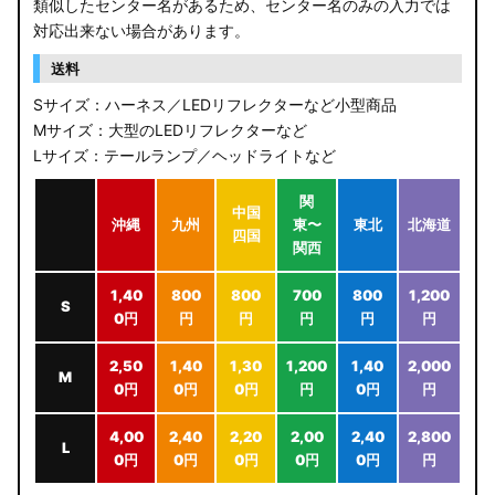
類似したセンター名があるため、センター名のみの入力では
対応出来ない場合があります。
送料
Sサイズ：ハーネス／LEDリフレクターなど小型商品
Mサイズ：大型のLEDリフレクターなど
Lサイズ：テールランプ／ヘッドライトなど
関
中国
沖縄
九州
東〜
東北
北海道
四国
関西
1,40
800
800
700
800
1,200
S
0円
円
円
円
円
円
2,50
1,40
1,30
1,200
1,40
2,000
M
0円
0円
0円
円
0円
円
4,00
2,40
2,20
2,00
2,40
2,800
L
0円
0円
0円
0円
0円
円