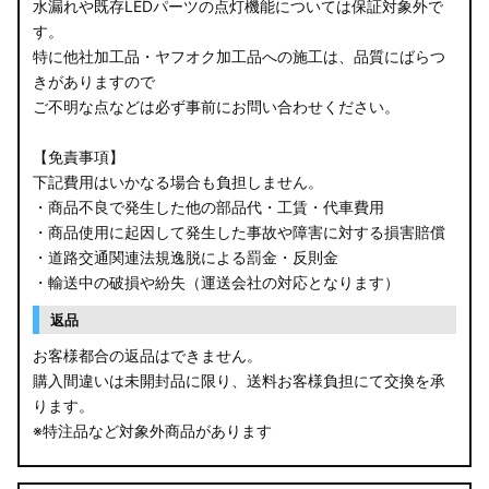
水漏れや既存LEDパーツの点灯機能については保証対象外で
す。
特に他社加工品・ヤフオク加工品への施工は、品質にばらつ
きがありますので
ご不明な点などは必ず事前にお問い合わせください。
【免責事項】
下記費用はいかなる場合も負担しません。
・商品不良で発生した他の部品代・工賃・代車費用
・商品使用に起因して発生した事故や障害に対する損害賠償
・道路交通関連法規逸脱による罰金・反則金
・輸送中の破損や紛失（運送会社の対応となります）
返品
お客様都合の返品はできません。
購入間違いは未開封品に限り、送料お客様負担にて交換を承
ります。
※特注品など対象外商品があります