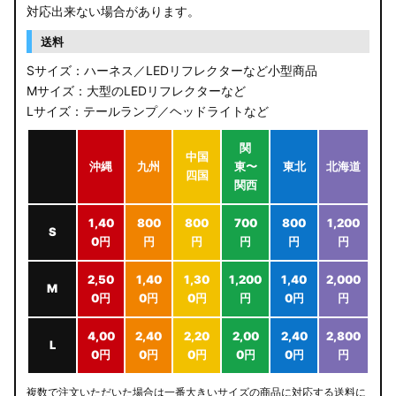
対応出来ない場合があります。
送料
Sサイズ：ハーネス／LEDリフレクターなど小型商品
Mサイズ：大型のLEDリフレクターなど
Lサイズ：テールランプ／ヘッドライトなど
関
中国
沖縄
九州
東〜
東北
北海道
四国
関西
1,40
800
800
700
800
1,200
S
0円
円
円
円
円
円
2,50
1,40
1,30
1,200
1,40
2,000
M
0円
0円
0円
円
0円
円
4,00
2,40
2,20
2,00
2,40
2,800
L
0円
0円
0円
0円
0円
円
複数で注文いただいた場合は一番大きいサイズの商品に対応する送料に