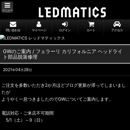
メニュー
問い合わせ
マイページ
ログイン
カート
アクセス
GWのご案内 / フェラーリ カリフォルニア ヘッドライ
ト部品脱落修理
2021
04
28
年
月
日
ご注文を多数いただき2か月ほどブログ更新が滞ってしまいまし
たが
ようやく一息つきましたのでGWについてご案内します。
電話対応・ご来店不可期間
5/1（土）～9（日）