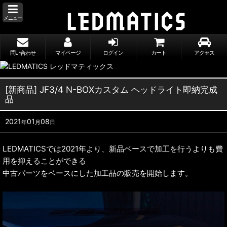
メニュー
問い合わせ
マイページ
ログイン
カート
アクセス
[新商品] JF3/4 N-BOXカスタム ヘッドライト即納完成
品
2021
01
08
年
月
日
LEDMATICSでは2021年より、新品ベースで加工を行うよりも費
用を抑えることができる
中古パーツをベースにした加工品の販売を開始します。