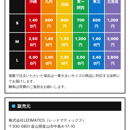
沖縄
九州
東〜
東北
北海道
四国
関西
1,40
800
800
700
800
1,200
S
0円
円
円
円
円
円
2,50
1,40
1,30
1,200
1,40
2,000
M
0円
0円
0円
円
0円
円
4,00
2,40
2,20
2,00
2,40
2,800
L
0円
0円
0円
0円
0円
円
複数で注文いただいた場合は一番大きいサイズの商品に対応する送料に
てお届けします。
離島は実費のご負担をお願いします。
■
販売元
株式会社LEDMATICS（レッドマティックス）
〒930-0801 富山県富山市中島4-17-10