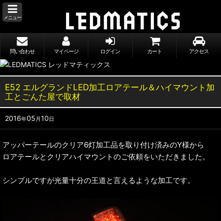
メニュー
問い合わせ
マイページ
ログイン
カート
アクセス
E52 エルグランドLED加工ロアテール＆ハイマウント加
工とごんた屋で取材
2016
05
10
年
月
日
アッパーテールのクリア6灯加工品を取り付け済みのY様から
ロアテールとクリアハイマウントのご依頼をいただきました。
シンプルですが光量十分の王道と言えるような加工です。