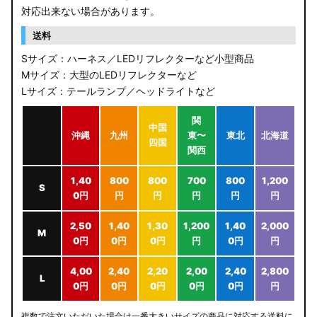
対応出来ない場合があります。
送料
Sサイズ：ハーネス／LEDリフレクターなど小型商品
Mサイズ：大型のLEDリフレクターなど
Lサイズ：テールランプ／ヘッドライトなど
関
中国
沖縄
九州
東〜
東北
北海道
四国
関西
1,40
800
800
700
800
1,200
S
0円
円
円
円
円
円
2,50
1,40
1,30
1,200
1,40
2,000
M
0円
0円
0円
円
0円
円
4,00
2,40
2,20
2,00
2,40
2,800
L
0円
0円
0円
0円
0円
円
複数で注文いただいた場合は一番大きいサイズの商品に対応する送料に