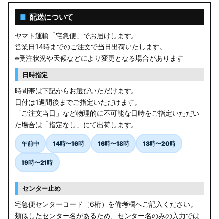
■
配送について
ヤマト運輸「宅急便」でお届けします。
営業日14時までのご注文で当日出荷いたします。
※受注状況や天候などにより変更となる場合があります
日時指定
時間帯は下記からお選びいただけます。
日付は1週間後までご指定いただけます。
「ご注文当日」など物理的に不可能な日時をご指定いただい
た場合は「指定なし」にて出荷します。
午前中
14時〜16時
16時〜18時
18時〜20時
19時〜21時
センター止め
宅急便センターコード（6桁）を備考欄へご記入ください。
類似したセンター名があるため、センター名のみの入力では