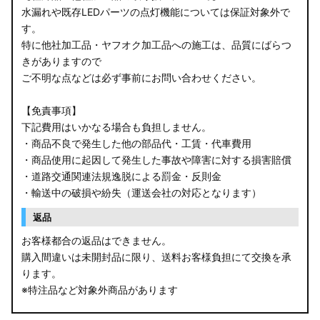
水漏れや既存LEDパーツの点灯機能については保証対象外で
す。
特に他社加工品・ヤフオク加工品への施工は、品質にばらつ
きがありますので
ご不明な点などは必ず事前にお問い合わせください。
【免責事項】
下記費用はいかなる場合も負担しません。
・商品不良で発生した他の部品代・工賃・代車費用
・商品使用に起因して発生した事故や障害に対する損害賠償
・道路交通関連法規逸脱による罰金・反則金
・輸送中の破損や紛失（運送会社の対応となります）
返品
お客様都合の返品はできません。
購入間違いは未開封品に限り、送料お客様負担にて交換を承
ります。
※特注品など対象外商品があります