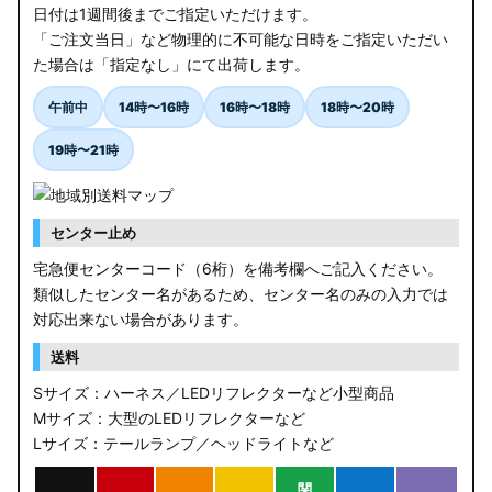
日付は1週間後までご指定いただけます。
「ご注文当日」など物理的に不可能な日時をご指定いただい
た場合は「指定なし」にて出荷します。
午前中
14時〜16時
16時〜18時
18時〜20時
19時〜21時
センター止め
宅急便センターコード（6桁）を備考欄へご記入ください。
類似したセンター名があるため、センター名のみの入力では
対応出来ない場合があります。
送料
Sサイズ：ハーネス／LEDリフレクターなど小型商品
Mサイズ：大型のLEDリフレクターなど
Lサイズ：テールランプ／ヘッドライトなど
関