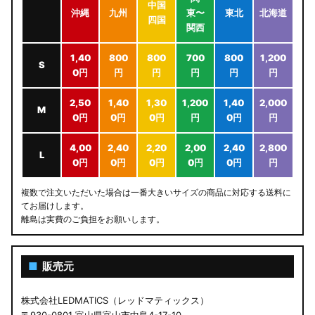
中国
沖縄
九州
東〜
東北
北海道
四国
関西
1,40
800
800
700
800
1,200
S
0円
円
円
円
円
円
2,50
1,40
1,30
1,200
1,40
2,000
M
0円
0円
0円
円
0円
円
4,00
2,40
2,20
2,00
2,40
2,800
L
0円
0円
0円
0円
0円
円
複数で注文いただいた場合は一番大きいサイズの商品に対応する送料に
てお届けします。
離島は実費のご負担をお願いします。
■
販売元
株式会社LEDMATICS（レッドマティックス）