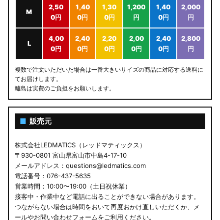
2,50
1,40
1,30
1,200
1,40
2,000
M
0円
0円
0円
円
0円
円
4,00
2,40
2,20
2,00
2,40
2,800
L
0円
0円
0円
0円
0円
円
複数で注文いただいた場合は一番大きいサイズの商品に対応する送料に
てお届けします。
離島は実費のご負担をお願いします。
■
販売元
株式会社LEDMATICS（レッドマティックス）
〒930-0801 富山県富山市中島4-17-10
メールアドレス：questions@ledmatics.com
電話番号：076-437-5635
営業時間：10:00〜19:00（土日祝休業）
接客中・作業中など電話に出ることができない場合があります。
つながらない場合は時間をおいて再度おかけ直しいただくか、メ
ールやお問い合わせフォームをご利用ください。