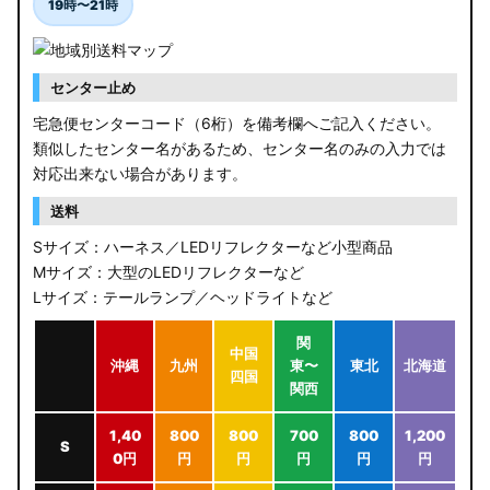
19時〜21時
センター止め
宅急便センターコード（6桁）を備考欄へご記入ください。
類似したセンター名があるため、センター名のみの入力では
対応出来ない場合があります。
送料
Sサイズ：ハーネス／LEDリフレクターなど小型商品
Mサイズ：大型のLEDリフレクターなど
Lサイズ：テールランプ／ヘッドライトなど
関
中国
沖縄
九州
東〜
東北
北海道
四国
関西
1,40
800
800
700
800
1,200
S
0円
円
円
円
円
円