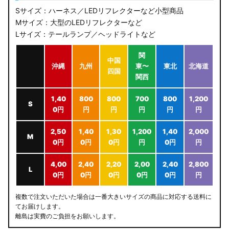
Sサイズ：ハーネス／LEDリフレクターなど小型商品
Mサイズ：大型のLEDリフレクターなど
Lサイズ：テールランプ／ヘッドライトなど
関
中国
沖縄
九州
東〜
東北
北海道
四国
関西
1,40
800
800
700
800
1,200
S
0円
円
円
円
円
円
2,50
1,40
1,30
1,200
1,40
2,000
M
0円
0円
0円
円
0円
円
4,00
2,40
2,20
2,00
2,40
2,800
L
0円
0円
0円
0円
0円
円
複数で注文いただいた場合は一番大きいサイズの商品に対応する送料に
てお届けします。
離島は実費のご負担をお願いします。