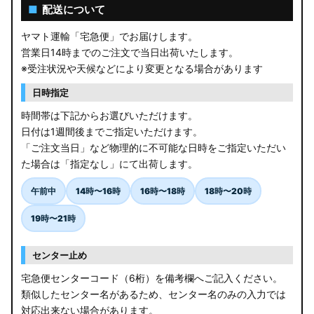
■
配送について
ヤマト運輸「宅急便」でお届けします。
営業日14時までのご注文で当日出荷いたします。
※受注状況や天候などにより変更となる場合があります
日時指定
時間帯は下記からお選びいただけます。
日付は1週間後までご指定いただけます。
「ご注文当日」など物理的に不可能な日時をご指定いただい
た場合は「指定なし」にて出荷します。
午前中
14時〜16時
16時〜18時
18時〜20時
19時〜21時
センター止め
宅急便センターコード（6桁）を備考欄へご記入ください。
類似したセンター名があるため、センター名のみの入力では
対応出来ない場合があります。