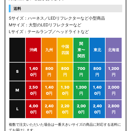
送料
Sサイズ：ハーネス／LEDリフレクターなど小型商品
Mサイズ：大型のLEDリフレクターなど
Lサイズ：テールランプ／ヘッドライトなど
関
中国
沖縄
九州
東〜
東北
北海道
四国
関西
1,40
800
800
700
800
1,200
S
0円
円
円
円
円
円
2,50
1,40
1,30
1,200
1,40
2,000
M
0円
0円
0円
円
0円
円
4,00
2,40
2,20
2,00
2,40
2,800
L
0円
0円
0円
0円
0円
円
複数で注文いただいた場合は一番大きいサイズの商品に対応する送料に
てお届けします。