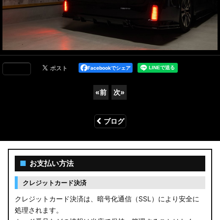
Facebookでシェア
«
前
次
»
ブログ
■
お支払い方法
クレジットカード決済
クレジットカード決済は、暗号化通信（SSL）により安全に
処理されます。