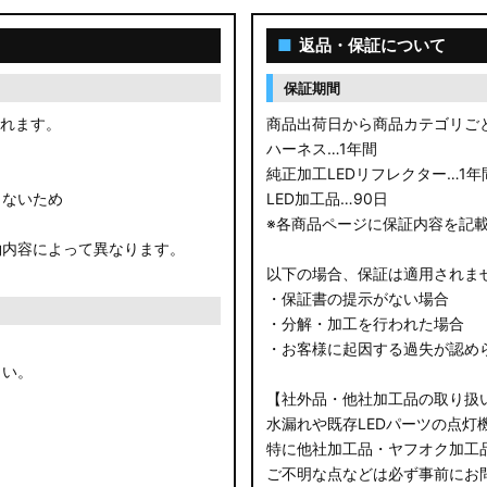
■
返品・保証について
保証期間
されます。
商品出荷日から商品カテゴリご
ハーネス…1年間
純正加工LEDリフレクター…1年
きないため
LED加工品…90日
※各商品ページに保証内容を記
約内容によって異なります。
以下の場合、保証は適用されま
・保証書の提示がない場合
・分解・加工を行われた場合
・お客様に起因する過失が認め
さい。
【社外品・他社加工品の取り扱
水漏れや既存LEDパーツの点灯
特に他社加工品・ヤフオク加工
ご不明な点などは必ず事前にお