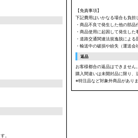
【免責事項】
下記費用はいかなる場合も負担
・商品不良で発生した他の部品
・商品使用に起因して発生した
・道路交通関連法規逸脱による
・輸送中の破損や紛失（運送会
返品
お客様都合の返品はできません
購入間違いは未開封品に限り、
※特注品など対象外商品があり
ます。