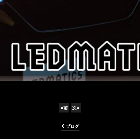
«
前
次
»
ブログ