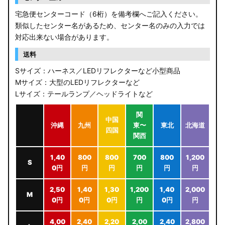
宅急便センターコード（6桁）を備考欄へご記入ください。
類似したセンター名があるため、センター名のみの入力では
対応出来ない場合があります。
送料
Sサイズ：ハーネス／LEDリフレクターなど小型商品
Mサイズ：大型のLEDリフレクターなど
Lサイズ：テールランプ／ヘッドライトなど
関
中国
沖縄
九州
東〜
東北
北海道
四国
関西
1,40
800
800
700
800
1,200
S
0円
円
円
円
円
円
2,50
1,40
1,30
1,200
1,40
2,000
M
0円
0円
0円
円
0円
円
4,00
2,40
2,20
2,00
2,40
2,800