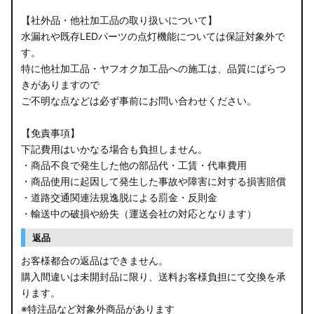
【社外品・他社加工品の取り扱いについて】
水漏れや既存LEDパーツの点灯機能については保証対象外で
す。
特に他社加工品・ヤフオク加工品への施工は、品質にばらつ
きがありますので
ご不明な点などは必ず事前にお問い合わせください。
【免責事項】
下記費用はいかなる場合も負担しません。
・商品不良で発生した他の部品代・工賃・代車費用
・商品使用に起因して発生した事故や障害に対する損害賠償
・道路交通関連法規逸脱による罰金・反則金
・輸送中の破損や紛失（運送会社の対応となります）
返品
お客様都合の返品はできません。
購入間違いは未開封品に限り、送料お客様負担にて交換を承
ります。
※特注品など対象外商品があります